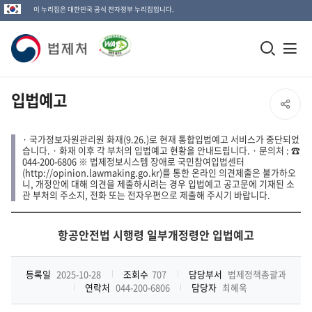
이 누리집은 대한민국 공식 전자정부 누리집입니다.
법
모
전
제
바
체
일
메
처
입법예고
SNS
검
뉴
로
공
색
열
· 국가정보자원관리원 화재(9.26.)로 현재 통합입법예고 서비스가 중단되었
고
습니다. · 화재 이후 각 부처의 입법예고 현황을 안내드립니다. · 문의처 : ☎
창
기
044-200-6806 ※ 법제정보시스템 장애로 국민참여입법센터
유
(http://opinion.lawmaking.go.kr)를 통한 온라인 의견제출은 불가하오
열
니, 개정안에 대해 의견을 제출하시려는 경우 입법예고 공고문에 기재된 소
열
관 부처의 주소지, 전화 또는 전자우편으로 제출해 주시기 바랍니다.
기
전
기
체
항공안전법 시행령 일부개정령안 입법예고
등록일
2025-10-28
조회수
707
담당부서
법제정책총괄과
연락처
044-200-6806
담당자
최혜욱