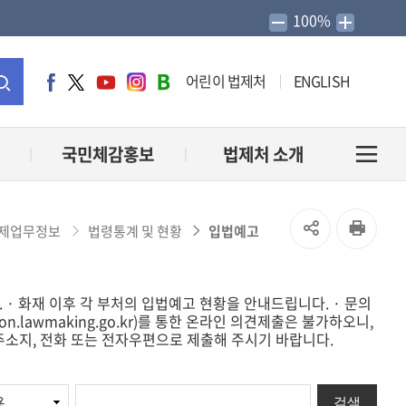
100%
어린이 법제처
ENGLISH
페
트
유
인
네
이
위
튜
스
이
통
스
터
브
타
버
북
그
블
합
국민체감홍보
법제처 소개
전
램
로
그
검
체
SNS
인
제업무정보
법령통계 및 현황
입법예고
색
메
공
쇄
 · 화재 이후 각 부처의 입법예고 현황을 안내드립니다. · 문의
유
뉴
ion.lawmaking.go.kr)를 통한 온라인 의견제출은 불가하오니,
소지, 전화 또는 전자우편으로 제출해 주시기 바랍니다.
열
열
기
검색