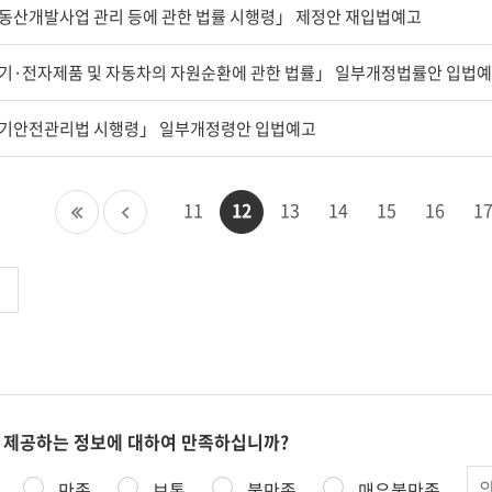
동산개발사업 관리 등에 관한 법률 시행령」 제정안 재입법예고
기·전자제품 및 자동차의 자원순환에 관한 법률」 일부개정법률안 입법
기안전관리법 시행령」 일부개정령안 입법예고
첫
이
11
12
13
14
15
16
1
페
전
이
페
지
이
지
 제공하는 정보에 대하여 만족하십니까?
의
만족
보통
불만족
매우불만족