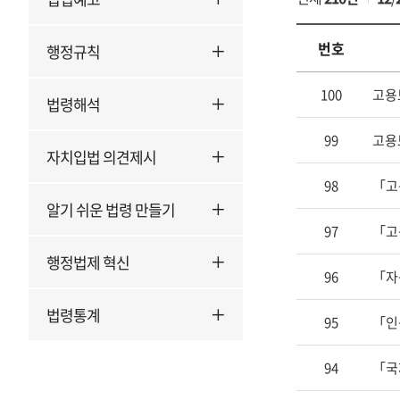
번호
행정규칙
입
100
고용
법령해석
법
예
99
고용
고
자치입법 의견제시
1
98
「고
의
알기 쉬운 법령 만들기
번
호,
97
「고
제
행정법제 혁신
목,
96
「자
첨
법령통계
부,
95
「인
조
회
94
「국
수