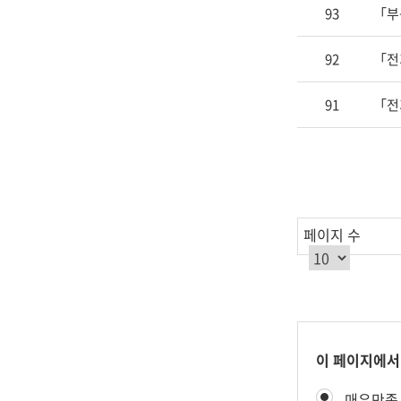
를
93
「부
제
공
92
「전
합
니
91
「전
다.
페이지 수
콘
이 페이지에서
텐
만
매우만족