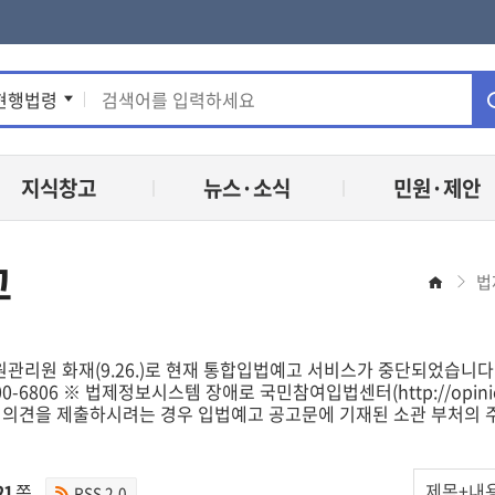
통
현행법령
합
지식창고
뉴스·소식
민원·제안
검
색
고
법
홈
관리원 화재(9.26.)로 현재 통합입법예고 서비스가 중단되었습니다.
-200-6806 ※ 법제정보시스템 장애로 국민참여입법센터(http://opin
 의견을 제출하시려는 경우 입법예고 공고문에 기재된 소관 부처의 주
입
21
쪽
RSS 2.0