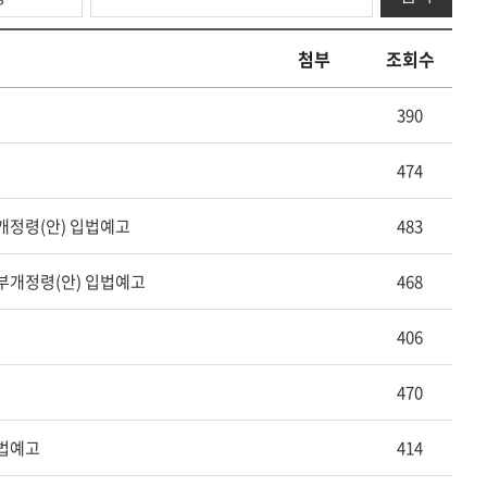
기
첨부
조회수
390
474
개정령(안) 입법예고
483
부개정령(안) 입법예고
468
406
470
입법예고
414