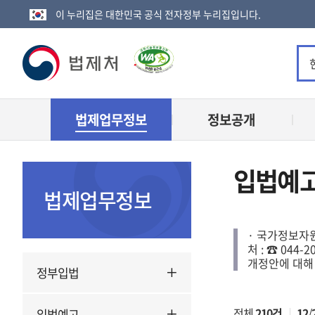
이 누리집은 대한민국 공식 전자정부 누리집입니다.
법
제
법제업무정보
정보공개
처
로
입법예
고
법제업무정보
· 국가정보자원
처 : ☎ 044
개정안에 대해
정부입법
전체
210건
12
/
입법예고