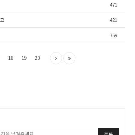
471
예고
421
759
다
마
7
18
19
20
음
지
페
막
이
페
지
이
지