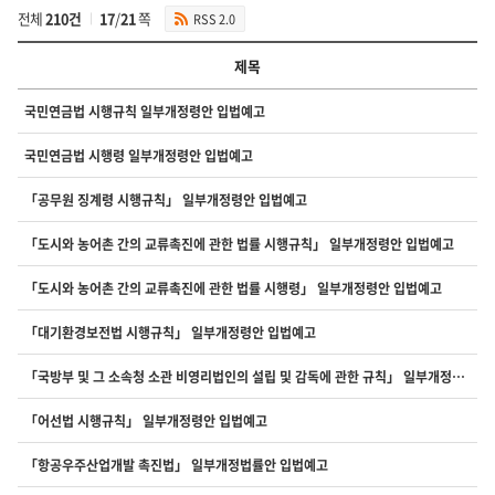
전체
210건
17
/
21
쪽
RSS 2.0
제목
입
국민연금법 시행규칙 일부개정령안 입법예고
법
예
국민연금법 시행령 일부개정령안 입법예고
고
1
「공무원 징계령 시행규칙」 일부개정령안 입법예고
의
번
「도시와 농어촌 간의 교류촉진에 관한 법률 시행규칙」 일부개정령안 입법예고
호,
제
목,
「도시와 농어촌 간의 교류촉진에 관한 법률 시행령」 일부개정령안 입법예고
첨
부,
「대기환경보전법 시행규칙」 일부개정령안 입법예고
조
회
「국방부 및 그 소속청 소관 비영리법인의 설립 및 감독에 관한 규칙」 일부개정령안 입법예고
수
를
「어선법 시행규칙」 일부개정령안 입법예고
제
공
「항공우주산업개발 촉진법」 일부개정법률안 입법예고
합