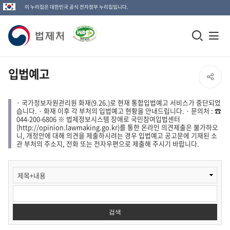
이 누리집은 대한민국 공식 전자정부 누리집입니다.
법
모
전
제
바
체
일
메
처
입법예고
SNS
검
뉴
로
공
색
열
· 국가정보자원관리원 화재(9.26.)로 현재 통합입법예고 서비스가 중단되었
고
습니다. · 화재 이후 각 부처의 입법예고 현황을 안내드립니다. · 문의처 : ☎
창
기
044-200-6806 ※ 법제정보시스템 장애로 국민참여입법센터
유
(http://opinion.lawmaking.go.kr)를 통한 온라인 의견제출은 불가하오
열
니, 개정안에 대해 의견을 제출하시려는 경우 입법예고 공고문에 기재된 소
열
관 부처의 주소지, 전화 또는 전자우편으로 제출해 주시기 바랍니다.
기
기
입
법
예
고
1
검색
검
색