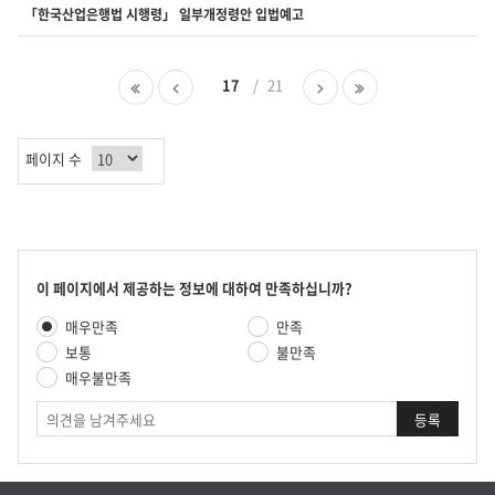
니
「한국산업은행법 시행령」 일부개정령안 입법예고
다.
첫
이
17
21
다
마
페
전
음
지
이
페
페
막
지
이
이
페
페이지 수
지
지
이
지
콘
이 페이지에서 제공하는 정보에 대하여 만족하십니까?
텐
만
매우만족
만족
츠
족
만
보통
불만족
도
족
매우불만족
평
도
가
의
조
견
사