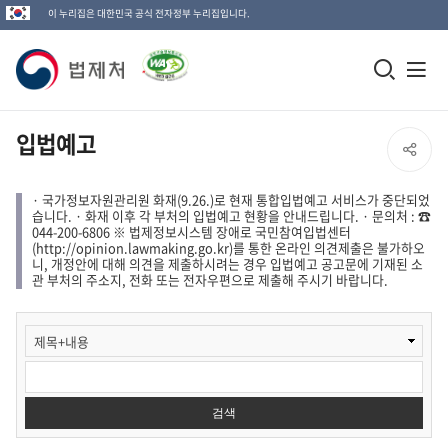
이 누리집은 대한민국 공식 전자정부 누리집입니다.
법
모
전
제
바
체
일
메
처
입법예고
SNS
검
뉴
로
공
색
열
· 국가정보자원관리원 화재(9.26.)로 현재 통합입법예고 서비스가 중단되었
고
습니다. · 화재 이후 각 부처의 입법예고 현황을 안내드립니다. · 문의처 : ☎
창
기
044-200-6806 ※ 법제정보시스템 장애로 국민참여입법센터
유
(http://opinion.lawmaking.go.kr)를 통한 온라인 의견제출은 불가하오
열
니, 개정안에 대해 의견을 제출하시려는 경우 입법예고 공고문에 기재된 소
열
관 부처의 주소지, 전화 또는 전자우편으로 제출해 주시기 바랍니다.
기
기
입
법
예
고
1
검색
검
색