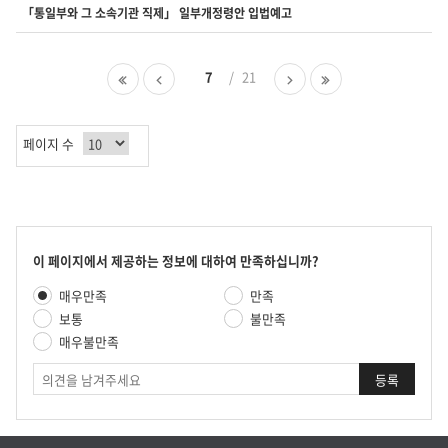
니
「통일부와 그 소속기관 직제」 일부개정령안 입법예고
다.
첫
이
7
21
다
마
페
전
음
지
이
페
페
막
지
이
이
페
페이지 수
지
지
이
지
콘
이 페이지에서 제공하는 정보에 대하여 만족하십니까?
텐
만
매우만족
만족
츠
족
만
보통
불만족
도
족
매우불만족
평
도
가
의
조
견
사