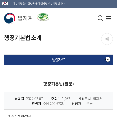
이 누리집은 대한민국 공식 전자정부 누리집입니다.
법
모
전
제
바
체
일
메
처
행정기본법 소개
SNS
검
뉴
로
공
색
열
고
법안자료
창
기
유
열
열
기
법
안
행정기본법(일문)
기
자
료
등록일
2022-03-07
조회수
1,082
담당부서
법제처
연락처
044-200-6738
담당자
주경근
행정기본법(일문)