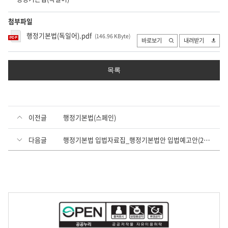
첨부파일
행정기본법(독일어).pdf
(146.96 KByte
)
바로보기
내려받기
목록
이전글
행정기본법(스페인)
다음글
행정기본법 입법자료집_행정기본법안 입법예고안(200306)