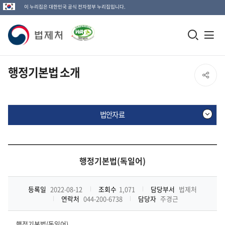
이 누리집은 대한민국 공식 전자정부 누리집입니다.
법
모
전
제
바
체
일
메
처
행정기본법 소개
SNS
검
뉴
로
공
색
열
고
법안자료
창
기
유
열
열
기
법
안
행정기본법(독일어)
기
자
료
등록일
2022-08-12
조회수
1,071
담당부서
법제처
연락처
044-200-6738
담당자
주경근
행정기본법(독일어)