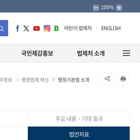
100%
어린이 법제처
ENGLISH
페
트
유
인
네
이
위
튜
스
이
통
스
터
브
타
버
북
그
블
합
국민체감홍보
법제처 소개
전
램
로
그
검
체
SNS
인
무정보
행정법제 혁신
행정기본법 소개
색
메
공
쇄
유
뉴
주요 내용・기대 효과
열
열
기
법안자료