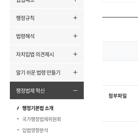
행정규칙
법
안
자
법령해석
료
자치입법 의견제시
알기 쉬운 법령 만들기
행정법제 혁신
첨부파일
행정기본법 소개
국가행정법제위원회
입법영향분석