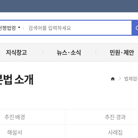
통
현행법령
합
지식창고
뉴스·소식
민원·제안
검
색
법 소개
법제업
홈
추진 배경
추진 경과
해설서
사례집