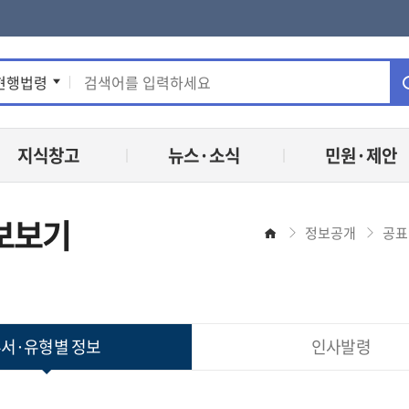
통
현행법령
합
지식창고
뉴스·소식
민원·제안
검
색
보보기
정보공개
공표
홈
서·유형별 정보
인사발령