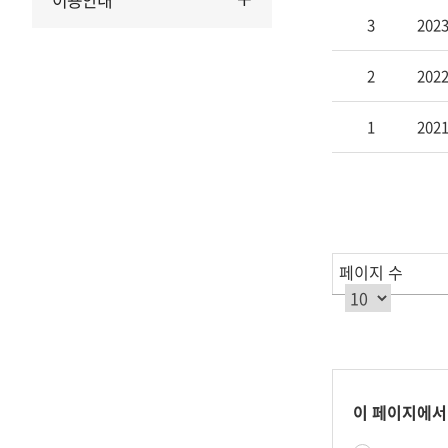
형
3
20
별
정
보
2
20
의
번
1
20
호,
제
목,
담
당
부
페이지 수
서,
유
형,
등
록
콘
이 페이지에서
일
텐
,
만