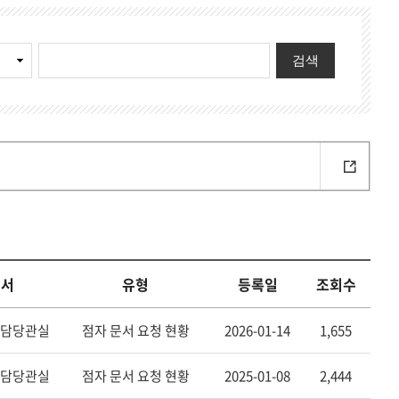
기
검색
부서
유형
등록일
조회수
담당관실
점자 문서 요청 현황
2026-01-14
1,655
담당관실
점자 문서 요청 현황
2025-01-08
2,444