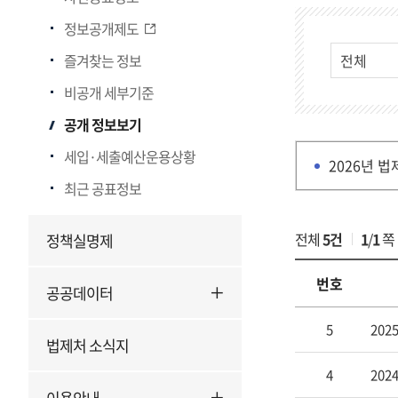
부
게
정보공개제도
서
시
·
물
즐겨찾는 정보
유
검
비공개 세부기준
형
색
별
공개 정보보기
정
세입·세출예산운용상황
보
2026년 법
최근 공표정보
전체
5건
1
/
1
쪽
정책실명제
번호
공공데이터
부
5
20
서
법제처 소식지
·
4
20
유
이용안내