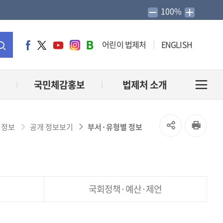
100%
어린이 법제처
ENGLISH
페
트
유
인
네
이
위
튜
스
이
통
스
터
브
타
버
북
그
블
합
국민체감홍보
법제처 소개
전
램
로
그
검
체
SNS
인
 정보
공개 정보보기
부서·유형별 정보
색
메
공
쇄
유
뉴
국회정책·예산·제언
열
열
기