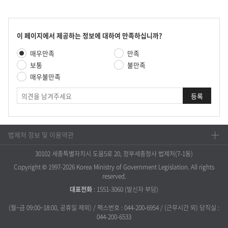
호,
제
목,
담
콘
이 페이지에서 제공하는 정보에 대하여 만족하십니까?
당
텐
만
부
매우만족
만족
츠
족
서,
만
보통
불만족
도
유
족
매우불만족
평
형,
도
가
등
의
조
록
견
사
일
,
조
법제처 정보 및 이용약관
회
수
30102 세종특별자치시 도움5로 20, 정부세종청사 법제처(7-1동)
를
제
Copyright © 1997-2026 Korea Ministry of Government Legislation. All rights
공
reserved.
합
대표전화
:
1551-3060
(발신자 부담)
니
다.
(월~금 09:00~18:00, 공휴일 제외) / 팩스번호 : 044-200-6954 / (근무시간 외) 당직실 :
044-200-6533