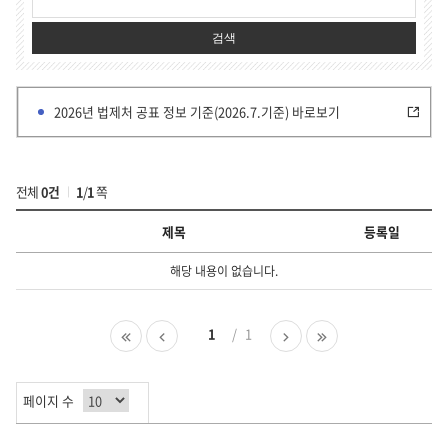
검색
2026년 법제처 공표 정보 기준(2026.7.기준) 바로보기
전체
0건
1
/
1
쪽
제목
등록일
부
해당 내용이 없습니다.
서
·
유
첫
이
1
1
다
마
형
페
전
음
지
별
이
페
페
막
정
지
이
이
페
보
페이지 수
지
지
이
의
지
번