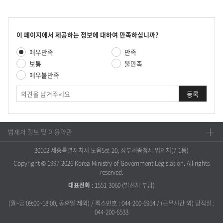
호,
제
목,
담
콘
이 페이지에서 제공하는 정보에 대하여 만족하십니까?
당
텐
만
부
매우만족
만족
츠
족
서,
만
보통
불만족
도
유
족
매우불만족
평
형,
도
가
등
의
조
록
견
사
일
,
조
법제처 정보 및 이용약관
회
수
30102 세종특별자치시 도움5로 20, 정부세종청사 법제처(7-1동)
를
제
Copyright © 1997-2026 Korea Ministry of Government Legislation. All rights
공
reserved.
합
대표전화
:
1551-3060
(발신자 부담)
니
다.
(월~금 09:00~18:00, 공휴일 제외) / 팩스번호 : 044-200-6954 / (근무시간 외) 당직실 :
044-200-6533