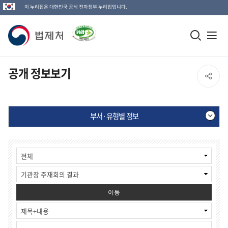
이 누리집은 대한민국 공식 전자정부 누리집입니다.
법
모
전
제
바
체
일
메
처
공개 정보보기
SNS
검
뉴
로
공
색
열
고
부서·유형별 정보
창
기
유
열
부
게
열
기
서
시
·
물
기
유
검
형
색
별
이동
정
보