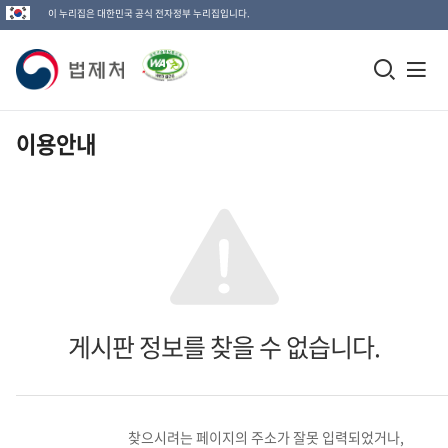
이 누리집은 대한민국 공식 전자정부 누리집입니다.
법
모
전
제
바
체
일
메
처
이용안내
검
뉴
로
색
열
고
창
기
열
기
게시판 정보를 찾을 수 없습니다.
찾으시려는 페이지의 주소가 잘못 입력되었거나,