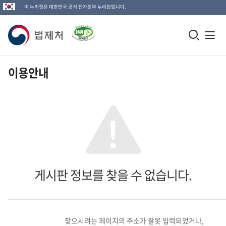
이 누리집은 대한민국 공식 전자정부 누리집입니다.
법
모
전
제
바
체
일
메
처
이용안내
검
뉴
로
색
열
고
창
기
열
기
게시판 정보를 찾을 수 없습니다.
찾으시려는 페이지의 주소가 잘못 입력되었거나,