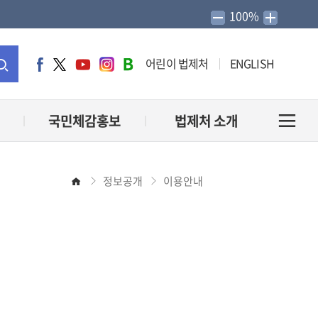
100%
어린이 법제처
ENGLISH
페
트
유
인
네
이
위
튜
스
이
통
스
터
브
타
버
북
그
블
합
국민체감홍보
법제처 소개
전
램
로
그
검
체
정보공개
이용안내
홈
색
메
뉴
열