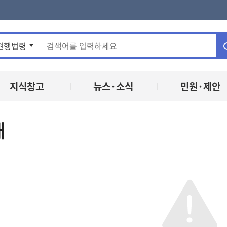
통
현행법령
합
지식창고
뉴스·소식
민원·제안
검
색
내