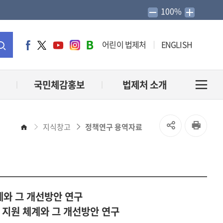
100%
어린이 법제처
ENGLISH
페
트
유
인
네
이
위
튜
스
이
통
스
터
브
타
버
북
그
블
합
국민체감홍보
법제처 소개
전
램
로
그
검
체
SNS
인
지식창고
정책연구 용역자료
홈
색
메
공
쇄
유
뉴
열
계와 그 개선방안 연구
열
 지원 체계와 그 개선방안 연구
기