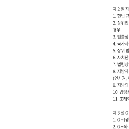
제 2 절
1. 헌법
2. 상위
경우
3. 법률
4. 국가
5. 상위
6. 자치
7. 법령
8. 지방
(인사권,
9. 지방
10. 법
11. 조
제 3 절
1. G도
2. G도