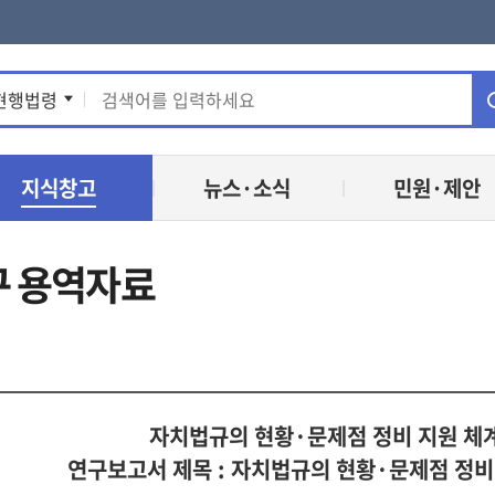
통
현행법령
합
지식창고
뉴스·소식
민원·제안
검
색
 용역자료
자치법규의 현황·문제점 정비 지원 체
연구보고서 제목 : 자치법규의 현황·문제점 정비