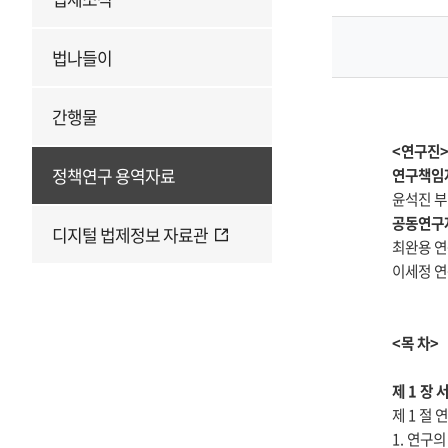
법나들이
간행물
<연구진
정책연구 용역자료
연구책임
윤석진 
공동연구
디지털 법제정보 자료관
최완용 
이세정 
<목 차>
제 1 장 
제 1 절
1. 연구