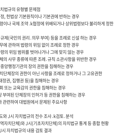
 자치법규의 유형별 문제점
 규정, 헌법상 기본원칙이나 기본권에 반하는 경우
법령이나 국제 조약․k협정에 위배되거나 상위법령보다 불리하게 정한
상 규제(국민의 권리․의무 부여) 등을 조례로 신설 하는 경우
사무에 관하여 법령의 위임 없이 조례로 정한 경우
 법령의 위임 범위를 벗어나거나 그에 맞지 않는 경우
단체의 사무 종류에 따른 조례․규칙 소관사항을 위반한 경우
상 중앙행정기관의 장의 권한을 침해하는 경우
자치단체장의 권한이 아닌 사항을 조례로 정하거나 그 고유권한
 재정권, 집행권 등)을 침해하는 경우
의회 또는 교육감의 권한을 침해하는 경우
령상 부여된 단체장의 인허가 등 권한을 침해하는 경우
례와 관련하여 대법원에서 문제된 주요사항
 G도와 J시 자치법규의 전수 조사․k검토․분석
(광역자치단체)와 J시(기초자치단체)의 자치법규 통계 등 종합 현황
와 J시 자치법규의 내용 검토 결과