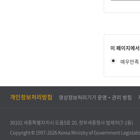
콘
이 페이지에서
텐
만
매우만족
츠
족
만
도
족
평
도
가
조
개인정보처리방침
영상정보처리기기 운영‧관리 방침
사
30102 세종특별자치시 도움5로 20, 정부세종청사 법제처(7-1동)
Copyright © 1997-2026 Korea Ministry of Government Legislation