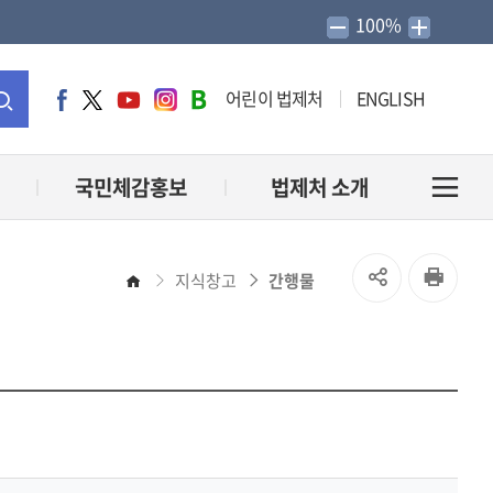
100%
어린이 법제처
ENGLISH
페
트
유
인
네
이
위
튜
스
이
통
스
터
브
타
버
북
그
블
합
국민체감홍보
법제처 소개
전
램
로
그
검
체
SNS
인
지식창고
간행물
홈
색
메
공
쇄
유
뉴
열
열
기