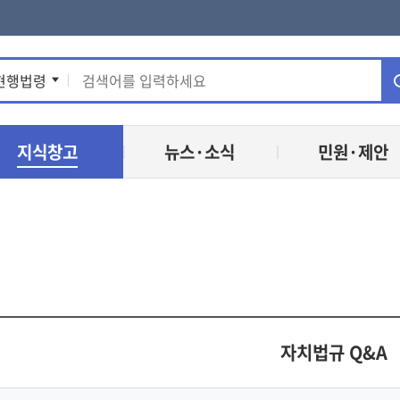
통
현행법령
합
지식창고
뉴스·소식
민원·제안
검
색
자치법규 Q&A