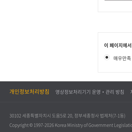
콘
이 페이지에서
텐
만
매우만족
츠
족
만
도
족
평
도
가
조
개인정보처리방침
영상정보처리기기 운영‧관리 방침
사
30102 세종특별자치시 도움5로 20, 정부세종청사 법제처(7-1동)
Copyright © 1997-2026 Korea Ministry of Government Legislation