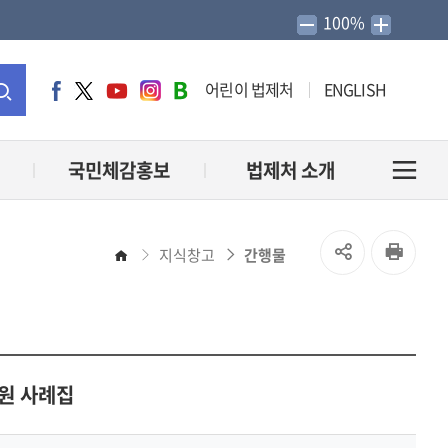
100%
어린이 법제처
ENGLISH
페
트
유
인
네
이
위
튜
스
이
통
스
터
브
타
버
북
그
블
합
국민체감홍보
법제처 소개
전
램
로
그
검
체
SNS
인
지식창고
간행물
홈
색
메
공
쇄
유
뉴
열
원 사례집
열
기