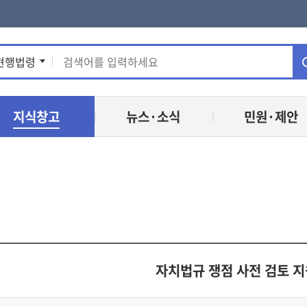
통
현행법령
합
지식창고
뉴스·소식
민원·제안
검
색
자치법규 쟁점 사전 검토 지