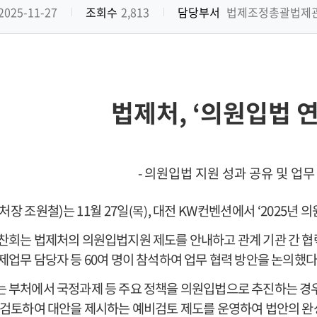
2025-11-27
조회수
2,813
담당부서
법제조정총괄법제
법제처
, ‘
의원입법 
-
의원입법 지원 성과 공유 및 업무
처장 조원철
)
는
11
월
27
일
,
대전
KW
컨벤션에서
‘2025
년 의
(
목
)
찬회는 법제처의 의원입법지원 제도를 안내하고 관계 기관 간 
제업무 담당자 등
60
여 명이 참석하여 업무 협력 방안을 논의했
 부처에서 국정과제 등 주요 정책을 의원입법으로 추진하는 경우
 검토하여 대안을 제시하는 예비검토 제도를 운영하여 법안의 완