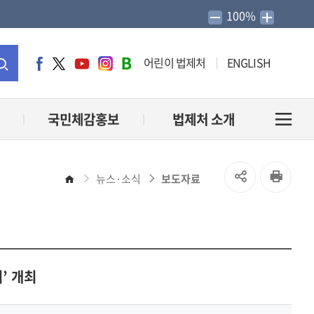
100%
어린이 법제처
ENGLISH
페
트
유
인
네
이
위
튜
스
이
통
스
터
브
타
버
북
그
블
합
국민체감홍보
법제처 소개
전
램
로
그
검
체
SNS
인
뉴스·소식
보도자료
홈
색
메
공
쇄
유
뉴
열
’ 개최
열
기