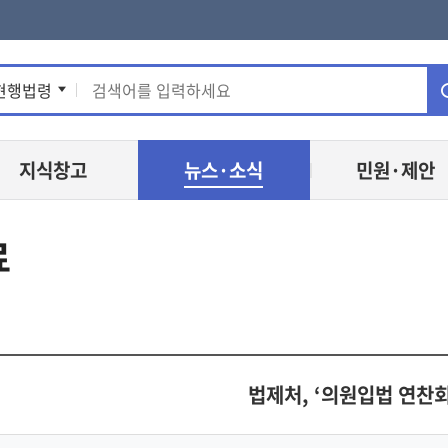
통
현행법령
합
지식창고
뉴스·소식
민원·제안
검
색
료
법제처, ‘의원입법 연찬회