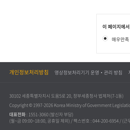
콘
이 페이지에서
텐
만
매우만족
츠
족
만
도
족
평
도
가
조
개인정보처리방침
영상정보처리기기 운영‧관리 방침
사
30102 세종특별자치시 도움5로 20, 정부세종청사 법제처(7-1동)
Copyright © 1997-2026 Korea Ministry of Government Legislation
대표전화
:
1551-3060
(발신자 부담)
(월~금 09:00~18:00, 공휴일 제외) / 팩스번호 : 044-200-6954 / (