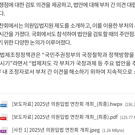
쟁점에 대한 검토 의견을 제공하고
,
법안에 대해 부처 간 의견 대
다
.
연찬회에서는 의원입법지원
제도를 소개하고
,
이를
이용한 부처의 
시간을 가졌다
.
국회에서도
참석하여 법안을 검토할 때의 주안점
 위한 다양한 논의가 이루어졌다
.
 법제조정정책관은
“
국민주권정부의 국정철학과 정책방향을 담
 시기
”
라면서
“
법제처도 각 부처가 국정과제 등 주요 법안을
 내 조정자로서 부처 간
이견을 해소하기
위하여 지속적으로 
[보도자료] 2025년 의원입법 연찬회 개최_(최종).hwpx
(236.
[보도자료] 2025년 의원입법 연찬회 개최_(최종).pdf
(125.77 
[사진 1] 2025년 의원입법 연찬회 개최.jpeg
(1.26 MByte
)