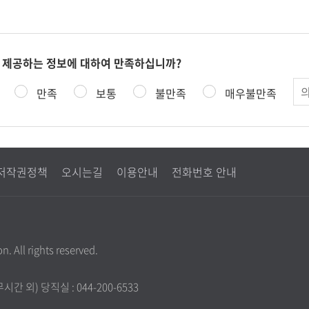
 제공하는 정보에 대하여 만족하십니까?
의
만족
보통
불만족
매우불만족
견
저작권정책
오시는길
이용안내
전화번호 안내
. All rights reserved.
근무시간 외) 당직실 : 044-200-6533