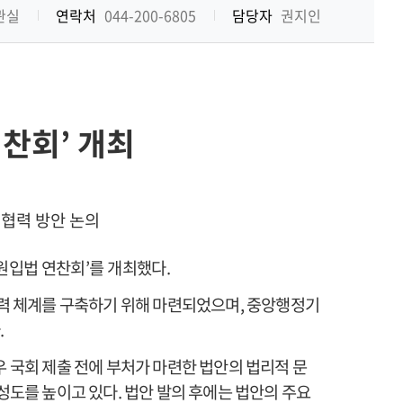
기
관실
연락처
044-200-6805
담당자
권지인
연찬회
’
개최
 협력 방안 논의
원입법 연찬회
’
를 개최했다
.
협력 체계를 구축하기 위해 마련되었으며
,
중앙행정기
다
.
 국회 제출 전에 부처가 마련한 법안의 법리적 문
성도를 높이고 있다
.
법안 발의 후에는 법안의 주요