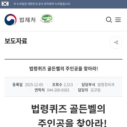
이 누리집은 대한민국 공식 전자정부 누리집입니다.
법
모
전
제
바
체
일
메
처
보도자료
SNS
검
뉴
로
공
색
열
고
창
기
유
법령퀴즈 골든벨의 주인공을 찾아라!
열
열
기
등록일
2025-12-05
조회수
2,513
담당부서
법령정비과
연락처
044-200-6583
담당자
김규림
기
법령퀴즈 골든벨의
주인공을 찾아라
!