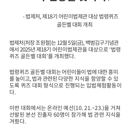
-
법제처
,
제
18
기 어린이
법제관 대상
법령퀴즈
골든벨 대회 개최
법제처
(
처장 조원철
)
는
12
월
5
일
(
금
),
백범김구기념관
에서
2025
년 제
18
기
어린이법제관을 대상으로
‘
법령
퀴즈 골든벨 대회
’
를 개최했다
.
법령퀴즈 골든벨 대회
는 어린이들이 법에 대한 흥미
를 높이고
,
법과 관련된
다양한 지식을 함양할 수 있
도록 퀴즈 대회 형식으로 진행되는 입법체험활동
이
다
.
이번 대회에서는 온라인 예선
(10. 21.~23.)
을 거쳐
선발된 본선 진출자
60
명이 참가해 법 관련 지식을
겨뤘다
.