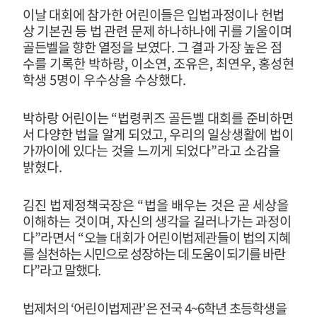
이날 대회에 참가한 어린이들은 입법과정이나 헌법
상 기본권 등 법 관련
문제
하나하나에 귀를 기울이며
골든벨을 향한 열정을 보였다
.
그 결과
가장
높은 점
수를 기록한 박하랑
,
이소연
,
조유은
,
최연우
,
홍성현
학생
5
명이
우수상을 수상했다
.
박하랑
어린이는
“
법령퀴즈 골든벨 대회
를 준비하면
서 다양한 법을 알게 되었고
,
우리의 일상생활에 법이
가까이에 있다는 것을 느끼게 되었다
”
라고 소감을
밝혔다
.
김진 법제정책국장은
“
법을 배우는 것은 곧 세상을
이해하는 것이며
,
자신의
생각을 길러나가는 과정이
다
”
라면서
“
오늘 대회가 어린이법제관들이
법의 지혜
를 실천하는 시민으로 성장하는 데 도움이 되기를 바란
다
”
라고 말했다
.
법제처의
‘
어린이법제관
’
은 전국
4~6
학년 초등학생을