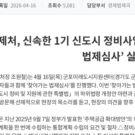
록일
2026-04-16
조회수
5,081
담당부서
경제법제국
제처
,
신속한
1
기 신도시 정비사
법제심사
’
처장 조원철
)
는
4
월
16
일
(
목
)
군포미래도시지원센터
(
경기도 
계자들과 함께
‘
찾아가는 법제심사
’
를 진행했다
.
이번
‘
찾아가는 
시 정비 및 지원에 관한 특별법
」
의 하위법령 개정안 마련과
 방문해 선제적으로 현장의 목소리를 듣고
,
현장의 의견을 향후
은 지난
2025
년
9
월
7
일 정부가 발표한
‘
주택공급 확대방안
’
의
획을 한 번에 수립하는 통합계획 수립의 요건 및 절차
△
정비