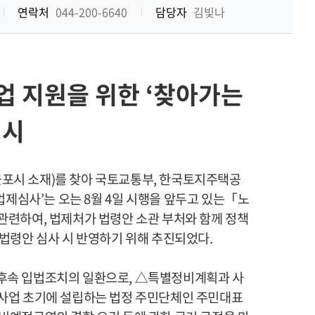
기
연락처
044-200-6640
담당자
김빛나
업 지원을 위한
‘
찾아가는
실시
군포시 소재
)
를 찾아 국토교통부
,
한국토지주택공
법제심사
’
는 오는
8
월
4
일 시행을 앞두고 있는
「
노
 관련하여
,
법제처가 법령안 소관 부처와 함께 정책
 법령안 심사 시 반영하기 위해 추진되었다
.
 후속 입법조치의 일환으로
,
△
특별정비계획과 사
사업 초기에 설립하는 법정 주민단체인 주민대표