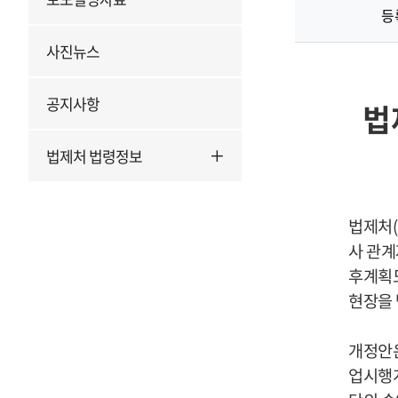
등
사진뉴스
공지사항
법
법제처 법령정보
법제처
(
사 관
후계획도
현장을
개정안
업시행계