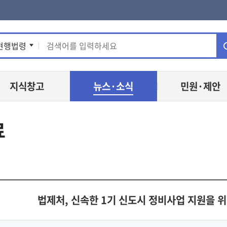
통
현행법령
합
지식창고
뉴스·소식
민원·제안
검
색
료
법제처, 신속한 1기 신도시 정비사업 지원을 위