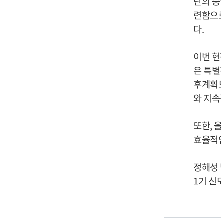
단의 승
련함으
다
.
이번 현
은 특
후계획도
와 지
또한
,
효율적
정해성
1
기 신