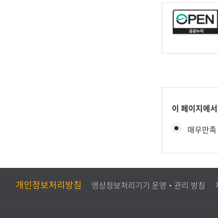
콘
이 페이지에서
텐
만
매우만족
츠
족
만
도
족
평
도
가
조
개인정보처리방침
영상정보처리기기 운영‧관리 방침
사