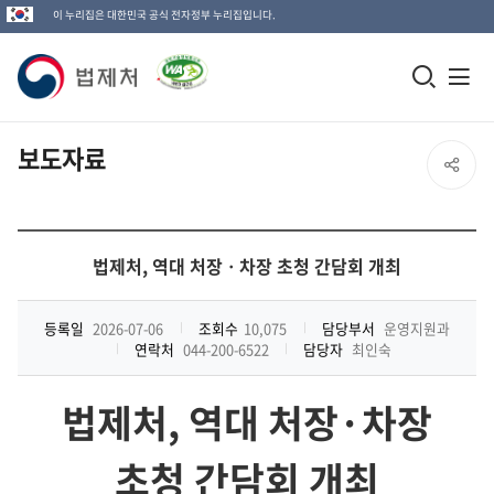
이 누리집은 대한민국 공식 전자정부 누리집입니다.
법
모
전
제
바
체
일
메
처
보도자료
SNS
검
뉴
로
공
색
열
고
창
기
유
법제처, 역대 처장ㆍ차장 초청 간담회 개최
열
열
기
등록일
2026-07-06
조회수
10,075
담당부서
운영지원과
연락처
044-200-6522
담당자
최인숙
기
법제처
,
역대 처장·차장
초청 간담회 개최