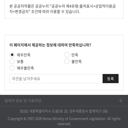
본 공공저작물은 공공누리 "공공누리 제4유형:출처표시+상업적이용금
지+변경금지" 조건에 따라 이용할 수 있습니다.
콘
이 페이지에서 제공하는 정보에 대하여 만족하십니까?
텐
만
매우만족
만족
츠
족
만
보통
불만족
도
족
매우불만족
평
도
가
의
조
견
사
법제처 정보 및 이용약관
30102 세종특별자치시 도움5로 20, 정부세종청사 법제처(7-1동)
Copyright © 1997-2026 Korea Ministry of Government Legislation. All rights
reserved.