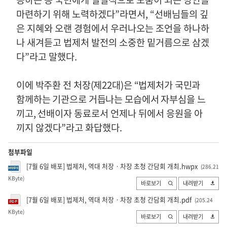
마련하기 위해 노력하겠다
”
라면서
, “
선배님들의 깊
은 지혜와 오랜 경험에서 우러나오는 조언을 하나하
나 새겨듣고 법제처 발전의 소중한 밑거름으로 삼겠
다
”
라고 말했다
.
이에 박주환 전 처장
(
제
22
대
)
은
“
법제처가 국민과
함께하는 기관으로 거듭나는 모습에서 자부심을 느
끼고
,
선배이자 동료로서 언제나 뒤에서 응원을 아
끼지 않겠다
”
라고 화답했다
.
첨부파일
[7월 6일 배포] 법제처, 역대 처장ㆍ차장 초청 간담회 개최.hwpx
(286.21
KByte
)
바로보기
내려받기
[7월 6일 배포] 법제처, 역대 처장ㆍ차장 초청 간담회 개최.pdf
(205.24
KByte
)
바로보기
내려받기