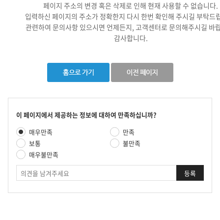
페이지 주소의 변경 혹은 삭제로 인해 현재 사용할 수 없습니다.
입력하신 페이지의 주소가 정확한지 다시 한번 확인해 주시길 부탁드
관련하여 문의사항 있으시면 언제든지, 고객센터로 문의해주시길 바랍
감사합니다.
콘
이 페이지에서 제공하는 정보에 대하여 만족하십니까?
텐
만
매우만족
만족
츠
족
만
보통
불만족
도
족
매우불만족
평
도
가
의
조
견
사