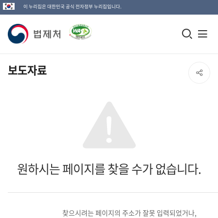
이 누리집은 대한민국 공식 전자정부 누리집입니다.
법
모
전
제
바
체
일
메
처
보도자료
SNS
검
뉴
로
공
색
열
고
창
기
유
열
열
기
기
원하시는 페이지를 찾을 수가 없습니다.
찾으시려는 페이지의 주소가 잘못 입력되었거나,