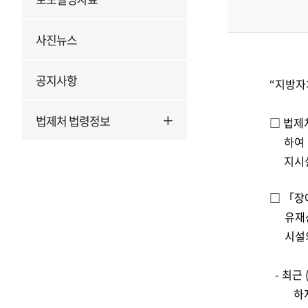
사진뉴스
공지사항
“지방자
법제처 법령정보
□ 법제
하여
지시
□
「장
유재
시설
-
최근 
하