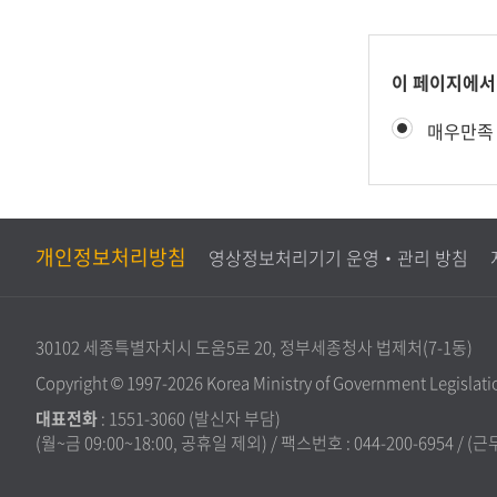
콘
이 페이지에서
텐
만
매우만족
츠
족
만
도
족
평
도
가
조
개인정보처리방침
영상정보처리기기 운영‧관리 방침
사
30102 세종특별자치시 도움5로 20, 정부세종청사 법제처(7-1동)
Copyright © 1997-2026 Korea Ministry of Government Legislation
대표전화
:
1551-3060
(발신자 부담)
(월~금 09:00~18:00, 공휴일 제외) / 팩스번호 : 044-200-6954 / (