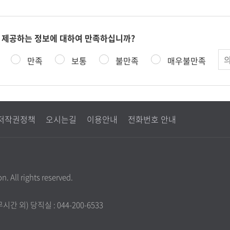
 제공하는 정보에 대하여 만족하십니까?
의
만족
보통
불만족
매우불만족
견
저작권정책
오시는길
이용안내
전화번호 안내
. All rights reserved.
근무시간 외) 당직실 : 044-200-6533