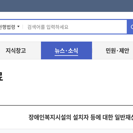
통
현행법령
합
지식창고
뉴스·소식
민원·제안
검
색
료
장애인복지시설의 설치자 등에 대한 일반재