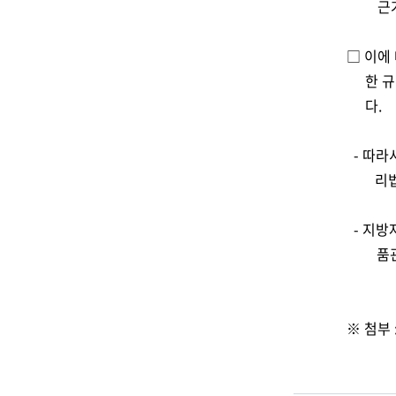
근
□ 이에
한 
다.
- 따라
리
- 지방
품
※ 첨부 