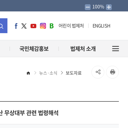
100%
어린이 법제처
ENGLISH
페
트
유
인
네
이
위
튜
스
이
통
스
터
브
타
버
북
그
블
합
국민체감홍보
법제처 소개
전
램
로
그
검
체
SNS
인
뉴스·소식
보도자료
홈
색
메
공
쇄
유
뉴
열
산 무상대부 관련 법령해석
열
기