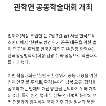
관학연 공동학술대회 개최
법제처
(
처장 조원철
)
는
7
월
3
일
(
금
)
서울 한국프레
스센터에서
‘
한반도 환경위기 공동 대응을 위한 법
제 연구
’
를 주제로 한국법제연구원
(
원장 한영수
)
,
한국행정법학회
(
회장 김광수
)
와 공동으로 학술대회
를 개최했다
.
이번 학술대회는
‘
한반도 환경위기 공동 대응을 위한
법제 연구
’
를 주제로
,
환경 분야의 남북 교류·협력을
공고히 하는 법제도 개선 방안을 논의
하기 위해 개최
되었다
.
특히 환경 법제 및 남북 경제협력 분야의 여
러 전문가가 참여하여 국제 기후 규범 질서와 북한