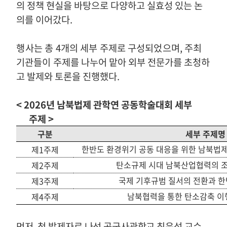
의 정책 현실을 바탕으로 다양하고 실효성 있는 논
의를 이어갔다
.
행사
는 총
4
개의 세부 주제로 구성되었으며
,
주최
기관들이
주제를 나누어 맡아 외부 전문가를 초청하
고 발제와 토론을 진행했다
.
< 2026
년 남북법제 관학연 공동학술대회 세부
주제
>
구분
세부 주제명
한반도 환경위기 공동 대응을 위한 남북법제
제
1
주제
탄소규제 시대 남북산업협력의 조
제
2
주제
국제 기후규범 질서의 전환과 한
제
3
주제
남북협력을 통한 탄소감축 이
제
4
주제
먼저
,
첫 발제자로 나선 공군사관학교 최은석 교수