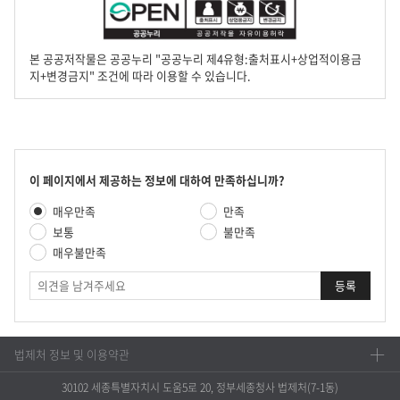
본 공공저작물은 공공누리 "공공누리 제4유형:출처표시+상업적이용금
지+변경금지" 조건에 따라 이용할 수 있습니다.
콘
이 페이지에서 제공하는 정보에 대하여 만족하십니까?
텐
만
매우만족
만족
츠
족
만
보통
불만족
도
족
매우불만족
평
도
가
의
조
견
사
법제처 정보 및 이용약관
30102 세종특별자치시 도움5로 20, 정부세종청사 법제처(7-1동)