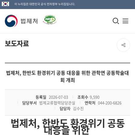
이 누리집은 대한민국 공식 전자정부 누리집입니다.
법
모
전
제
바
체
일
메
처
보도자료
SNS
검
뉴
로
공
색
열
고
창
기
유
법제처, 한반도 환경위기 공동 대응을 위한 관학연 공동학술대
열
회 개최
열
기
기
등록일
2026-07-03
조회수
9,590
담당부서
법제교류협력담당관실
연락처
044-200-6826
담당자
김수진
법제처
,
한반도 환경위기 공동
대응을 위한