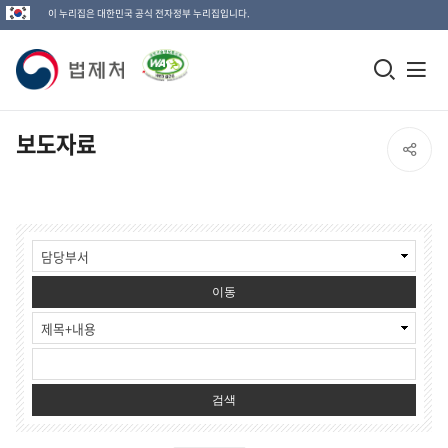
이 누리집은 대한민국 공식 전자정부 누리집입니다.
법
모
전
제
바
체
일
메
처
보도자료
SNS
검
뉴
로
공
색
열
고
보
창
기
유
도
열
자
열
료
기
이동
검
색
기
검색