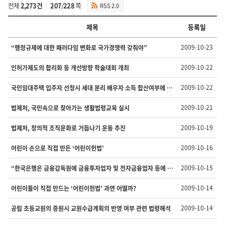
전체
2,273건
207
/
228
쪽
RSS 2.0
제목
등록일
보
2009-10-23
“행정규제에 대한 패러다임 변화로 국가경쟁력 갖춰야”
도
자
2009-10-22
인허가제도의 합리화 등 개선방향 학술대회 개최
료
의
2009-10-22
국민임대주택 입주자 선정시 세대 분리 배우자 소득 합산여부에 대한 법령해석
번
호,
2009-10-21
법제처, 국민속으로 찾아가는 생활법령교육 실시
제
목,
담
2009-10-19
법제처, 창의적 조직문화로 거듭나기 운동 추진
당
부
2009-10-16
어린이 손으로 직접 만든 ‘어린이헌법’
서,
등
2009-10-15
“한국은행은 금융감독원에 금융투자업자 및 전자금융업자 등에 대한 검사결과의 송부나 필요한 시정조치를 요청할 수 있어 ”
록
일,
2009-10-14
어린이들이 직접 만드는 ‘어린이헌법’ 과연 어떨까?
첨
부
2009-10-14
공립 초등교원의 증원시 교원수급계획의 반영 여부 관련 법령해석
파
일