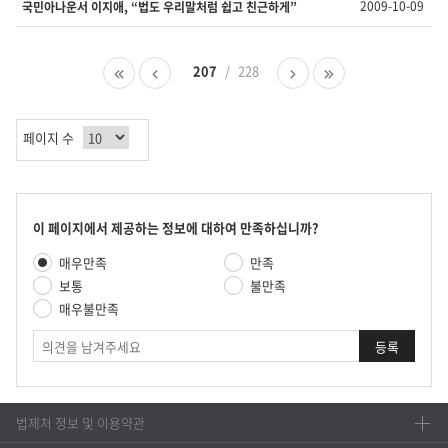
2009-10-09
국민아나운서 이지애, “법도 우리말처럼 쉽고 친근하게”
을
나
타
첫
이
207
228
다
마
내
페
전
음
지
는
이
페
페
막
표
지
이
이
페
입
페이지 수
지
지
이
니
지
다.
콘
이 페이지에서 제공하는 정보에 대하여 만족하십니까?
텐
만
매우만족
만족
츠
족
만
보통
불만족
도
족
매우불만족
평
도
가
의
조
견
사
법제처 정보 및 이용약관