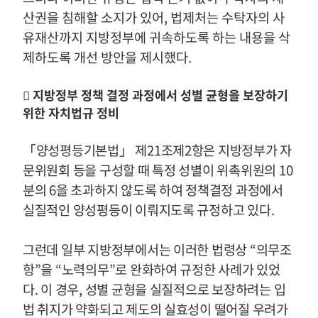
산권을 침해할 소지가 있어
,
법제처는 수탁자의 사
유재산까지 지방정부에 귀속하도록 하는 내용을 삭
제하도록 개선 방안을 제시했다
.
󰊲
지방정부 정책 결정 과정에서 성별 균형을 보장하기
위한 자치법규 정비
「
양성평등기본법
」
제
21
조제
2
항은 지방정부가 자
문위원회 등을 구성할 때 특정 성별이 위촉위원의
10
분의
6
을 초과하지 않도록 하여 정책결정 과정에서
실질적인 양성평등이 이뤄지도록 규정하고 있다
.
그런데 일부 지방정부에서는 이러한 법령상
“
의무조
항
”
을
“
노력의무
”
로 완화하여 규정한 사례가 있었
다
.
이 경우
,
성별 균형을 실질적으로 보장하려는 입
법 취지가 약화되고 제도의 실효성이 떨어질 우려가