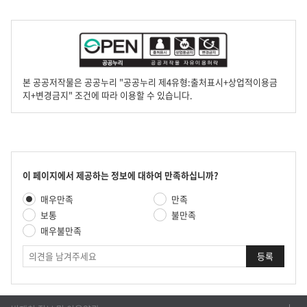
본 공공저작물은 공공누리 "공공누리 제4유형:출처표시+상업적이용금
지+변경금지" 조건에 따라 이용할 수 있습니다.
콘
이 페이지에서 제공하는 정보에 대하여 만족하십니까?
텐
만
매우만족
만족
츠
족
만
보통
불만족
도
족
매우불만족
평
도
가
의
조
견
사