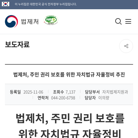
이 누리집은 대한민국 공식 전자정부 누리집입니다.
법
모
전
제
바
체
일
메
처
보도자료
SNS
검
뉴
로
공
색
열
고
창
기
유
법제처, 주민 권리 보호를 위한 자치법규 자율정비 추진
열
열
기
등록일
2025-11-06
조회수
7,137
담당부서
자치법제지원과
연락처
044-200-6798
담당자
이의량
기
법제처
,
주민 권리 보호를
위한 자치법규 자율정비