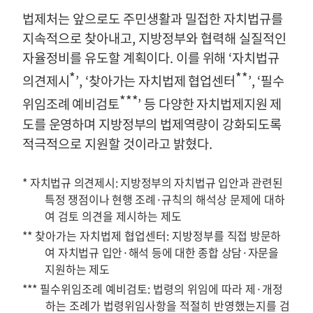
법제처는 앞으로도 주민생활과 밀접한 자치법규를
지속적으로 찾아내고
,
지방정부와 협력해 실질적인
자율정비를 유도
할 계획이다
.
이를 위해
‘
자치법규
*
**
의견제시
’, ‘
찾아가는 자치법제 협업센터
’, ‘
필수
***
위임조례 예비검토
’
등 다양한 자치법제지원 제
도를 운영하며 지방정부
의 법제역량이 강화되도록
적극적으로 지원할 것이라고 밝혔다
.
*
자치법규 의견제시
:
지방정부의 자치법규 입안과 관련된
특정 쟁점이나 현행 조례·
규칙의 해석상 문제에 대하
여 검토 의견을 제시하는 제도
**
찾아가는 자치법제 협업센터
:
지방정부를
직접 방문하
여 자치법규 입안·해석 등에 대한 종합 상담·자문을
지원하는 제도
***
필수위임조례 예비검토
:
법령의 위임에 따라 제·개정
하는 조례가 법령위임사항을 적절히 반영했는지를 검