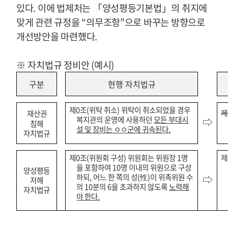
있다
.
이에 법제처는
「
양성평등기본법
」
의 취지에
맞게 관련 규정을
“
의무조항
”
으로 바꾸는 방향으로
개선방안을 마련했다
.
※
자치법규 정비안
(
예시
)
구분
현행 자치법규
제
0
조
(
위탁 취소
)
위탁이 취소되었을 경우
제
재산권
복지관의 운영에 사용하던
모든 부대시
⇨
침해
설 및 장비는 ㅇㅇ군에 귀속된다
.
자치법규
제
0
조
(
위원회 구성
)
위원회는 위원장
1
명
제
을 포함하여
10
명 이내의 위원으로 구성
양성평등
하되
,
어느 한 쪽의 성
(
性
)
이 위촉위원 수
⇨
저해
의
10
분의
6
을 초과하지 않도록
노력해
자치법규
야 한다
.