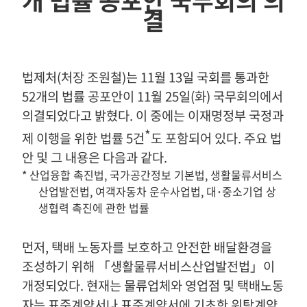
개 법률 공포안 국무회의 의
결
법제처
(
처장 조원철
)
는
11
월
13
일 국회를 통과한
52
개의 법률 공포안이
11
월
25
일
(
화
)
국무회의에서
의결되었다고 밝혔다
.
이 중에는 이재명정부 국정과
*
제 이행을 위한 법률
5
건
도 포함되어 있다
.
주요 법
안 및 그 내용은 다음과 같다
.
*
산업융합 촉진법
,
국가공간정보 기본법
,
생활물류서비스
산업발전법
,
여객자동차 운수사업법
,
대
･
중소기업 상
생협력 촉진에 관한 법률
먼저
,
택배 노동자를 보호하고 안전한 배달환경을
조성하기 위해
「
생활물류서비스산업발전법
」
이
개정되었다
.
현재는 물류업체와 영업점 및 택배노동
자는 표준계약서나 표준계약서에 기초한 위탁계약