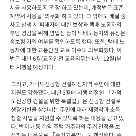
서를 사용하도록
‘
권장
’
하고 있는데
,
개정법은 표준
계약서 사용을
‘
의무화
’
하고 있다
.
그 밖에도 배달 중
사고 발생 시 피해자에 대한 보상과 택배 노동자의
부담 경감을 위해 영업점 등이 택배노동자의 유상운
송보험 가입 여부를 확인하도록 했다
.
또한
,
택배 노
동자에 대한 교통안전 교육 이수도 의무화했다
.
이
법은 내년
6
월
(
교통안전 교육의무는 내년
12
월
)
부
터 시행될 예정이다
.
그리고
,
가덕도신공항 건설예정지역 주민에 대한
지원도 강화됐다
.
내년
3
월에 시행 예정인
「
가덕
도신공항 건설을 위한 특별법
」
은 신공항 건설로
생활기반을 상실하는 주민에 대해 재정착과 소득
창출 사업을 지원할 수 있도록 하는 내용을 담고 있
다
.
반지하 등 취약 주택 거주자의 주거 안정을 보
장하는 내용으로
「
주거기본법
」
도 개정됐다
.
주