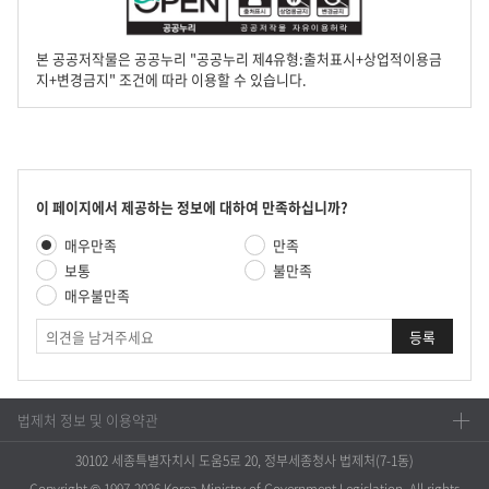
본 공공저작물은 공공누리 "공공누리 제4유형:출처표시+상업적이용금
지+변경금지" 조건에 따라 이용할 수 있습니다.
콘
이 페이지에서 제공하는 정보에 대하여 만족하십니까?
텐
만
매우만족
만족
츠
족
만
보통
불만족
도
족
매우불만족
평
도
가
의
조
견
사
법제처 정보 및 이용약관
30102 세종특별자치시 도움5로 20, 정부세종청사 법제처(7-1동)