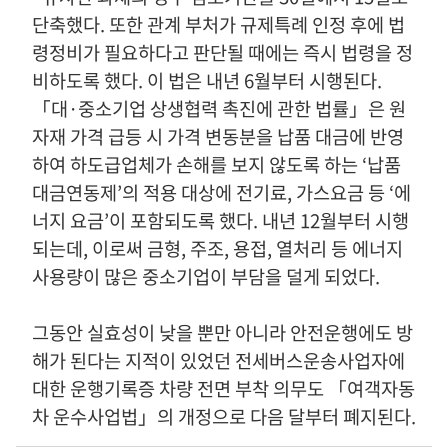
단축했다
.
또한 관계 부처가 규제특례 인정 후에 법
령정비가 필요하다고 판단될 때에는 즉시 법령을 정
비하도록 했다
.
이 법은 내년
6
월부터 시행된다
.
「
대·중소기업 상생협력 촉진에 관한 법률
」
은 원
자재 가격 급등 시 가격 변동분을 납품 대금에 반영
하여 하도급업체가 손해를 보지 않도록 하는
‘
납품
대금연동제
’
의 적용 대상에 전기료
,
가스요금 등
‘
에
너지 요금
’
이 포함되도록 했다
.
내년
12
월부터 시행
되는데
,
이로써 금형
,
주조
,
용접
,
열처리 등 에너지
사용량이 많은 중소기업이 부담을 덜게 되었다
.
그동안 실효성이 낮을 뿐만 아니라 안전운행에도 방
해가 된다는 지적이 있었던 전세버스운송사업자에
대한 운행기록증 차량 전면 부착 의무도
「
여객자동
차 운수사업법
」
의 개정으로 다음 달부터 폐지된다
.