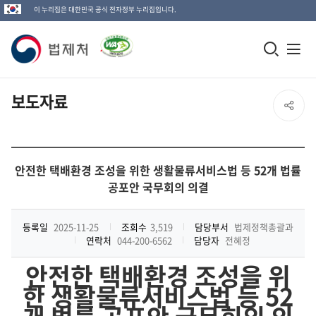
이 누리집은 대한민국 공식 전자정부 누리집입니다.
법
모
전
제
바
체
일
메
처
보도자료
SNS
검
뉴
로
공
색
열
고
창
기
유
안전한 택배환경 조성을 위한 생활물류서비스법 등 52개 법률
열
공포안 국무회의 의결
열
기
기
등록일
2025-11-25
조회수
3,519
담당부서
법제정책총괄과
연락처
044-200-6562
담당자
전혜정
안전한 택배환경 조성을 위
한 생활물류서비스법 등
52