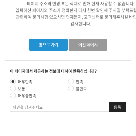
페이지 주소의 변경 혹은 삭제로 인해 현재 사용할 수 없습니다.
입력하신 페이지의 주소가 정확한지 다시 한번 확인해 주시길 부탁드
관련하여 문의사항 있으시면 언제든지, 고객센터로 문의해주시길 바랍
감사합니다.
콘
이 페이지에서 제공하는 정보에 대하여 만족하십니까?
텐
만
매우만족
만족
츠
족
만
보통
불만족
도
족
매우불만족
평
도
가
의
조
견
사