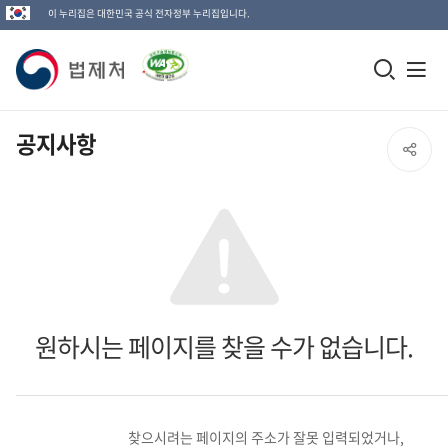
이 누리집은 대한민국 공식 전자정부 누리집입니다.
법
모
전
제
바
체
일
메
처
공지사항
SNS
검
뉴
로
공
색
열
고
창
기
유
열
열
기
기
원하시는 페이지를 찾을 수가 없습니다.
찾으시려는 페이지의 주소가 잘못 입력되었거나,