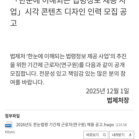
업
」
시각 콘텐츠 디자인 인력 모집 공
고
법제처
‘
한눈에 이해되는 법령정보 제공 사업
’
의 추진
을 위한 기간제 근로자
(
연구원
)
를 다음과 같이 공개
모집합니다
.
전문성 있고 책임감 있는 많은 분의 참
여를 바랍니다
.
2025
년
12
월
1
일
법제처장
첨부파일
2026년도 한눈법령 기간제 근로자(연구원) 채용 공고.hwpx
(110.58
KByte
)
바로보기
내려받기