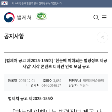
이 누리집은 대한민국 공식 전자정부 누리집입니다.
법
모
전
제
바
체
일
메
처
공지사항
SNS
검
뉴
로
공
색
열
고
전
창
기
유
체
[법제처 공고 제2025-155호] '한눈에 이해되는 법령정보 제공
열
사업' 시각 콘텐츠 디자인 인력 모집 공고
열
기
기
등록일
2025-12-01
조회수
3,689
담당부서
법령용어순화팀
연락처
044-200-6857
담당자
이진아
법제처 공고 제
2025-155
호
「
한눈에 이해되는 법령정보 제공 사