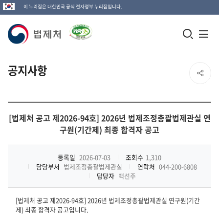
이 누리집은 대한민국 공식 전자정부 누리집입니다.
법
모
전
제
바
체
일
메
처
공지사항
SNS
검
뉴
로
공
색
열
고
전
창
기
유
체
[법제처 공고 제2026-94호] 2026년 법제조정총괄법제관실 연
열
구원(기간제) 최종 합격자 공고
열
기
기
등록일
2026-07-03
조회수
1,310
담당부서
법제조정총괄법제관실
연락처
044-200-6808
담당자
백선주
[법제처 공고 제2026-94호] 2026년 법제조정총괄법제관실 연구원(기간
제) 최종 합격자 공고입니다.