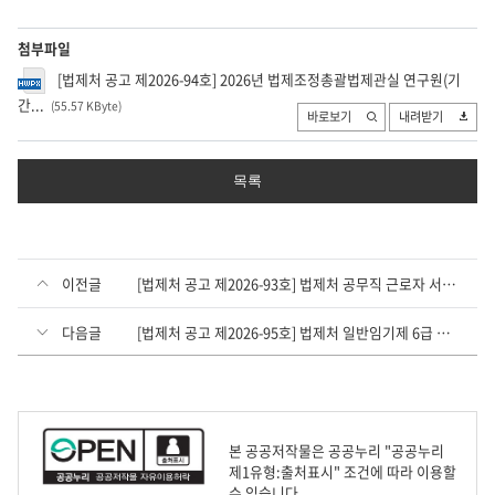
첨부파일
[법제처 공고 제2026-94호] 2026년 법제조정총괄법제관실 연구원(기
간...
(55.57 KByte
)
바로보기
내려받기
목록
이전글
[법제처 공고 제2026-93호] 법제처 공무직 근로자 서류전형 합격자 및 면접전형 공고
다음글
[법제처 공고 제2026-95호] 법제처 일반임기제 6급 공무원 경력경쟁채용시험 공고
본 공공저작물은 공공누리 "공공누리
제1유형:출처표시" 조건에 따라 이용할
수 있습니다.