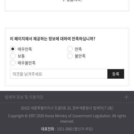
콘
이 페이지에서 제공하는 정보에 대하여 만족하십니까?
텐
만
매우만족
만족
츠
족
만
보통
불만족
도
족
매우불만족
평
도
가
의
조
견
사
법제처 정보 및 이용약관
30102 세종특별자치시 도움5로 20, 정부세종청사 법제처(7-1동)
Copyright © 1997-2026 Korea Ministry of Government Legislation. All rights
reserved.
대표전화
:
1551-3060
(발신자 부담)