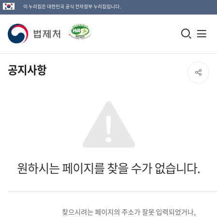
이 누리집은 대한민국 공식 전자정부 누리집입니다.
법
모
전
제
바
체
일
메
처
공지사항
SNS
검
뉴
로
공
색
열
고
창
기
유
열
열
기
기
원하시는 페이지를 찾을 수가 없습니다.
찾으시려는 페이지의 주소가 잘못 입력되었거나,