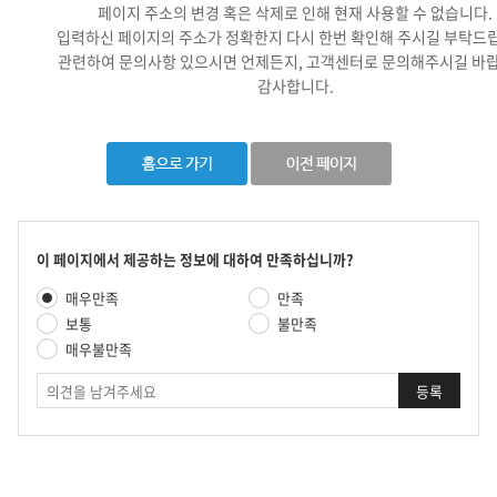
페이지 주소의 변경 혹은 삭제로 인해 현재 사용할 수 없습니다.
입력하신 페이지의 주소가 정확한지 다시 한번 확인해 주시길 부탁드
관련하여 문의사항 있으시면 언제든지, 고객센터로 문의해주시길 바랍
감사합니다.
콘
이 페이지에서 제공하는 정보에 대하여 만족하십니까?
텐
만
매우만족
만족
츠
족
만
보통
불만족
도
족
매우불만족
평
도
가
의
조
견
사