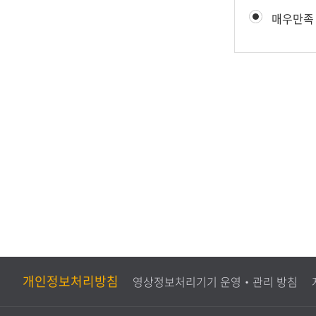
텐
만
매우만족
츠
족
만
도
족
평
도
가
조
사
개인정보처리방침
영상정보처리기기 운영‧관리 방침