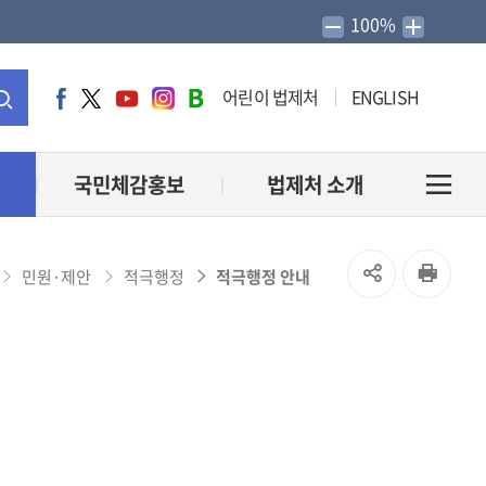
100%
어린이 법제처
ENGLISH
페
트
유
인
네
이
위
튜
스
이
통
스
터
브
타
버
북
그
블
합
국민체감홍보
법제처 소개
전
램
로
그
검
체
SNS
인
민원·제안
적극행정
적극행정 안내
홈
색
메
공
쇄
유
뉴
열
열
기