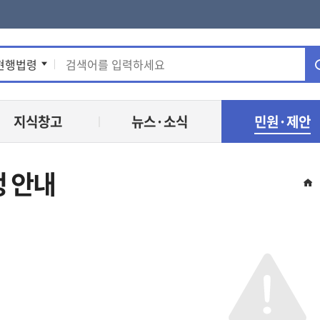
통
현행법령
합
지식창고
뉴스·소식
민원·제안
검
색
 안내