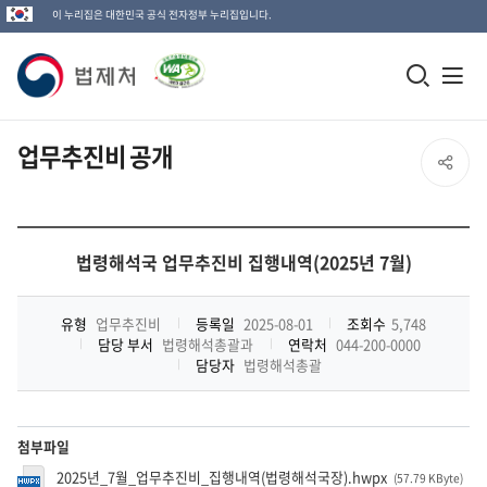
이 누리집은 대한민국 공식 전자정부 누리집입니다.
법
모
전
제
바
체
일
메
처
업무추진비 공개
SNS
검
뉴
로
공
색
열
고
창
기
유
법령해석국 업무추진비 집행내역(2025년 7월)
열
열
기
유형
업무추진비
등록일
2025-08-01
조회수
5,748
담당 부서
법령해석총괄과
연락처
044-200-0000
기
담당자
법령해석총괄
첨부파일
2025년_7월_업무추진비_집행내역(법령해석국장).hwpx
(57.79 KByte
)