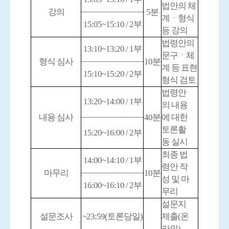
법안의 체
강의
5
분
계ㆍ형식
15:05~15:10 / 2
부
등 강의
법령안의
13:10~13:20 / 1
부
문구
ㆍ
체
형식 심사
10
분
계 등 표현
15:10~15:20 / 2
부
형식 검토
법령안
13:20~14:00 / 1
부
의 내용
내용 심사
40
분
에 대한
토론활
15:20~16:00 / 2
부
동 실시
최종 법
14:00~14:10 / 1
부
령안 작
마무리
10
분
성 및 마
16:00~16:10 / 2
부
무리
설문지
설문조사
~23:59
(
토론당일
)
제출
(
온
라인
)