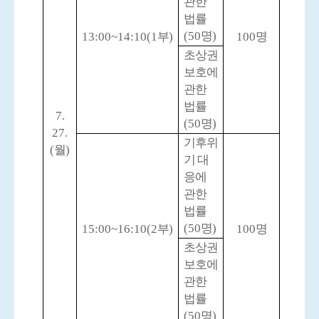
관한
법률
(50
명
)
13:00~14:10(1
부
)
100
명
초상권
보호에
관한
법률
7.
(50
명
)
27.
기후위
(
월
)
기 대
응에
관한
법률
(50
명
)
15:00~16:10(2
부
)
100
명
초상권
보호에
관한
법률
(50
명
)