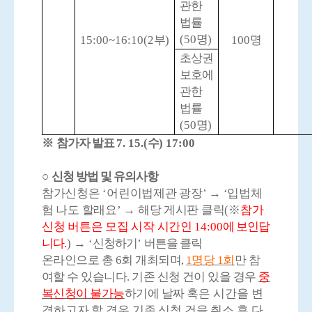
관한
법률
(50
명
)
15:00~16:10(2
부
)
100
명
초상권
보호에
관한
법률
(50
명
)
※
참가자 발표
7. 15.(
수
) 17:00
○
신청 방법 및 유의사항
참가신청은
‘
어린이법제관 광장
’
→
‘
입법체
험 나도 할래요
’
→
해당 게시판 클릭
(
※
참가
신청 버튼은 모집 시작 시간인
14:00
에 보인답
니다
.
)
→
‘
신청하기
’
버튼을 클릭
온라인으로 총
6
회 개최되며
,
1
명당
1
회
만 참
여할 수 있습니다
.
기존 신청 건이 있을 경우
중
복신청이 불가능
하기에
날짜
혹은
시간
을 변
경하고자 할 경우 기존 신청 건을 취소 후 다