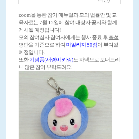
zoom
을 통한 참가 매뉴얼과 모의 법률안 및 교
육자료는
7
월
15
일에 참여 대상자 공지와 함께
게시될 예정입니다
!
모의 참여심사 참여자에게는 행사 종료 후
출석
명단을 기준
으로 하여
마일리지
50
점
이 부여될
예정입니다
.
또한
기념품(새령이 키링)
도 자택으로 보내드리
니 많은 참여 부탁드려요
!