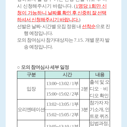
시 신청해주시기 바랍니다
. (
1
명당
1
회만 신
청이
가능하니
날짜를 확인 후 신중히 잘 선택
하셔서 신청해주시기 바랍니다
.
)
선발은 날짜
·
시간별 모집 정원 내
선착순
으로 진
행 예정입니다
.
모의 참여심사 참가대상자는
7.15.
개별 문자 발
송 예정입니다
.
○
모의 참여심사 세부 일정
구분
시간
내용
출석 및 오
13:00~13:02 / 1
부
입장
2
분
디오
ㆍ
비
15:00~15:02 / 2
부
디오 확인
참가자 자
13:02~13:05 / 1
부
오리엔테이션
3
분
기소개
,
인
15:02~15:05 / 2
부
트로 퀴즈
입법과정
,
13:05~13:10 / 1
부