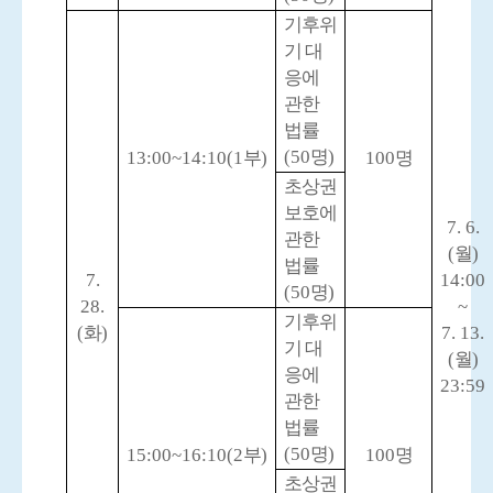
기후위
기 대
응에
관한
법률
(50
명
)
13:00~14:10(1
부
)
100
명
초상권
보호에
7. 6.
관한
(
월
)
법률
7.
14:00
(50
명
)
28.
~
기후위
(
화
)
7. 13.
기 대
(
월
)
응에
23:59
관한
법률
(50
명
)
15:00~16:10(2
부
)
100
명
초상권