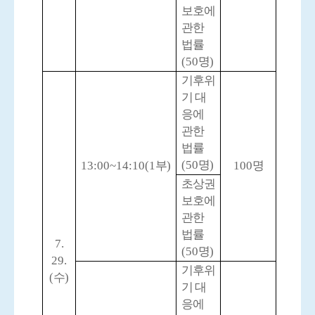
보호에
관한
법률
(50
명
)
기후위
기 대
응에
관한
법률
(50
명
)
13:00~14:10(1
부
)
100
명
초상권
보호에
관한
법률
7.
(50
명
)
29.
기후위
(
수
)
기 대
응에