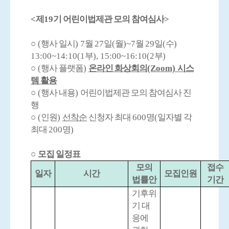
<
제
19
기 어린이법제관 모의 참여심사
>
○
(
행사 일시
) 7
월
27
일
(
월
)~7
월
29
일
(
수
)
13:00
~
14:10(1
부
), 15:00
~
16:10(2
부
)
○
(
행사 플랫폼
)
온라인 화상회의
(Zoom)
시스
템 활용
○
(
행사 내용
)
어린이법제관 모의 참여심사 진
행
○
(
인원
)
선착순
신청자 최대
600
명
(
일자별 각
최대
200
명
)
○
모집 일정표
모의
접수
일자
시간
모집인원
법률안
기간
기후위
기 대
응에