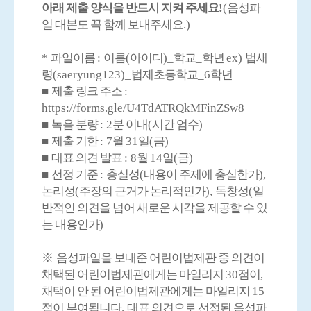
아래 제출 양식을 반드시 지켜 주세요
!
(
음성파
일 대본도 꼭 함께 보내주세요
.)
*
파일이름
:
이름
(
아이디
)_
학교
_
학년
ex)
법새
령
(saeryung123)_
법제초등학교
_6
학년
■
제출 링크 주소
:
https://forms.gle/U4TdATRQkMFinZSw8
■
녹음 분량
: 2
분 이내
(
시간 엄수
)
■
제출 기한
: 7
월
31
일
(
금
)
■
대표 의견 발표
: 8
월
14
일
(
금
)
■
선정 기준
:
충실성
(
내용이 주제에 충실한가
),
논리성
(
주장의 근거가 논리적인가
),
독창성
(
일
반적인 의견을 넘어 새로운 시각을 제공할 수 있
는 내용인가
)
※
음성파일을 보내준 어린이법제관 중 의견이
채택된 어린이법제관에게는 마일리지
30
점이
,
채택이 안 된 어린이법제관에게는 마일리지
15
점이 부여됩니다
.
대표 의견으로 선정된 음성파