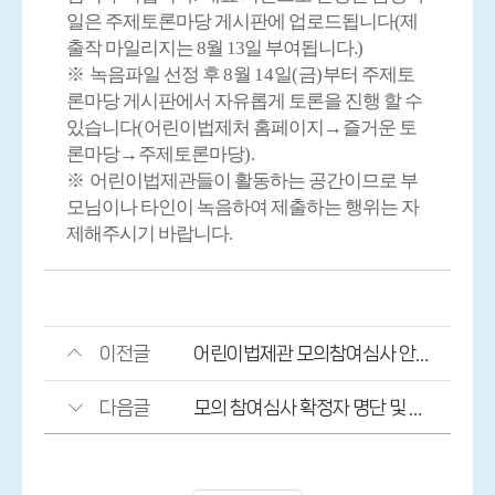
일은 주제토론마당 게시판에 업로드됩니다(제
출작 마일리지는 8월 13일 부여됩니다.)
※
녹음파일 선정 후
8
월
14
일
(
금
)
부터 주제토
론마당 게시판에서 자유롭게 토론을 진행 할 수
있습니다
(
어린이법제처 홈페이지
→
즐거운 토
론마당
→
주제토론마당
).
※
어린이법제관들이 활동하는 공간이므로 부
모님이나 타인이 녹음하여 제출하는 행위는 자
제해주시기 바랍니다
.
이전글
어린이법제관 모의참여심사 안내(7월)
다음글
모의 참여심사 확정자 명단 및 참여 매뉴얼 안내