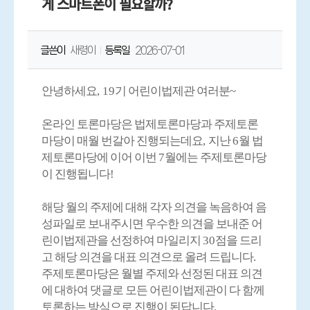
게 스마트폰이 필요할까?
글쓴이
새령이
등록일
2026-07-01
안녕하세요
, 19
기 어린이법제관 여러분
~
온라인 토론마당은 법제토론마당과 주제토론
마당이 매월 번갈아 진행되는데요
,
지난
6
월 법
제토론마당에 이어 이번
7
월에는 주제토론마당
이 진행됩니다
!
해당 월의 주제에 대해 각자 의견을 녹음하여 음
성파일로 보내주시면 우수한 의견을 보내준 어
린이법제관을 선정하여 마일리지
30
점을 드리
고 해당 의견을 대표 의견으로 올려 드립니다
.
주제토론마당은 월별 주제와 선정된 대표 의견
에 대하여 댓글로 모든 어린이법제관이 다 함께
토론하는 방식으로 진행이 된답니다
.