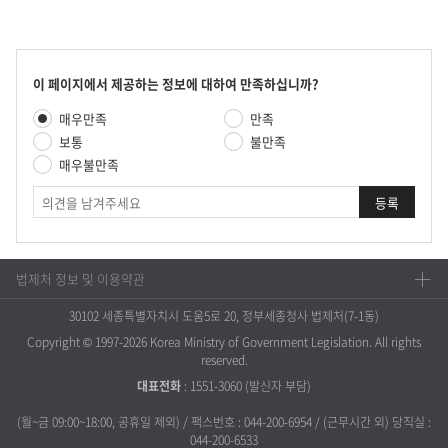
콘
이 페이지에서 제공하는 정보에 대하여 만족하십니까?
텐
만
매우만족
만족
츠
족
만
보통
불만족
도
족
매우불만족
평
도
가
의
조
견
사
법제처 정보 및 이용약관
30102 세종특별자치시 도움5로 20, 정부세종청사 법제처(7-1동)
Copyright © 1997-2026 Korea Ministry of Government Legislation. All rights
reserved.
대표전화
:
1551-3060
(발신자 부담)
(월~금 09:00~18:00, 공휴일 제외) / 팩스번호 : 044-200-6954 / (근무시간 외) 당직실 :
044-200-6533