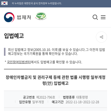
이 누리집은 대한민국 공식 전자정부 누리집입니다.
법
모
전
제
바
체
일
메
처
입법예고
SNS
검
뉴
로
공
색
열
최신 입법예고 정보(2005.10.10. 이후)를 보실 수 있습니다.그 이전의 입법
고
예고정보는 국가기록원을 통해 확인하실 수 있습니다.
창
기
유
*
국민참여입법센터
에서도 입법예고를 확인할 수 있습니다.
열
열
기
장애인차별금지 및 권리구제 등에 관한 법률 시행령 일부개정
기
령(안) 입법예고
공고번호
제2022-796호
법령종류
대통령령
입안유형
일부개정
예고기간
2022-11-18~2022-12-28