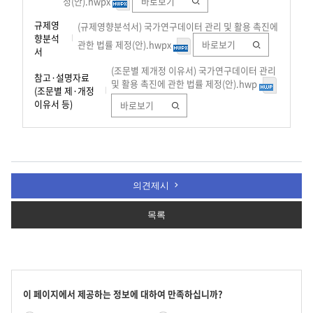
정(안).hwpx
바로보기
규제영
(규제영향분석서) 국가연구데이터 관리 및 활용 촉진에
향분석
관한 법률 제정(안).hwpx
바로보기
서
(조문별 제개정 이유서) 국가연구데이터 관리
참고·설명자료
및 활용 촉진에 관한 법률 제정(안).hwp
(조문별 제·개정
이유서 등)
바로보기
의견제시
목록
콘
이 페이지에서 제공하는 정보에 대하여 만족하십니까?
텐
만