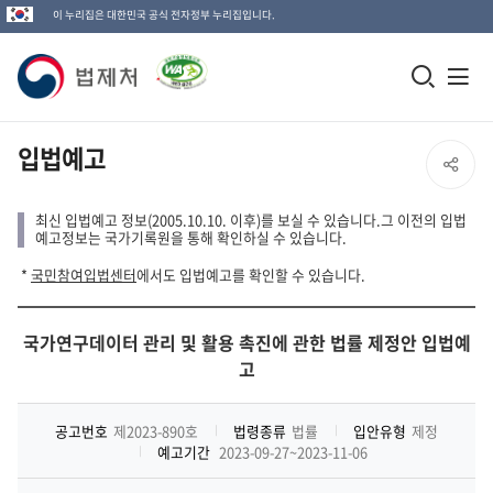
이 누리집은 대한민국 공식 전자정부 누리집입니다.
법
모
전
제
바
체
일
메
처
입법예고
SNS
검
뉴
로
공
색
열
최신 입법예고 정보(2005.10.10. 이후)를 보실 수 있습니다.그 이전의 입법
고
예고정보는 국가기록원을 통해 확인하실 수 있습니다.
창
기
유
*
국민참여입법센터
에서도 입법예고를 확인할 수 있습니다.
열
열
기
국가연구데이터 관리 및 활용 촉진에 관한 법률 제정안 입법예
기
고
공고번호
제2023-890호
법령종류
법률
입안유형
제정
예고기간
2023-09-27~2023-11-06