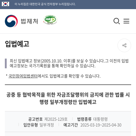
이 누리집은 대한민국 공식 전자정부 누리집입니다.
법
모
전
제
바
체
일
메
처
입법예고
SNS
검
뉴
로
공
색
열
최신 입법예고 정보(2005.10.10. 이후)를 보실 수 있습니다.그 이전의 입법
고
예고정보는 국가기록원을 통해 확인하실 수 있습니다.
창
기
유
*
국민참여입법센터
에서도 입법예고를 확인할 수 있습니다.
열
열
기
공중 등 협박목적을 위한 자금조달행위의 금지에 관한 법률 시
기
행령 일부개정령안 입법예고
공고번호
제2025-129호
법령종류
대통령령
입안유형
일부개정
예고기간
2025-03-19~2025-04-30