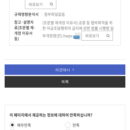
바로보기
규제영향분석서
첨부파일없음
참고·설명자
(조문별 제개정 이유서) 공중 등 협박목적을 위
료(조문별 제·
한 자금조달행위의 금지에 관한 법률 시행령 일
개정 이유서
부개정령(안).hwpx
바로보기
등)
의견제시
목록
콘
이 페이지에서 제공하는 정보에 대하여 만족하십니까?
텐
만
매우만족
만족
츠
족