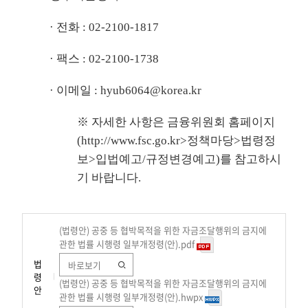
· 전화 : 02-2100-1817
· 팩스 : 02-2100-1738
· 이메일 : hyub6064@korea.kr
※ 자세한 사항은 금융위원회 홈페이지
(
http://www.fsc.go.kr
>정책마당>법령정
보>입법예고/규정변경예고)를 참고하시
기 바랍니다.
(법령안) 공중 등 협박목적을 위한 자금조달행위의 금지에
관한 법률 시행령 일부개정령(안).pdf
법
바로보기
령
(법령안) 공중 등 협박목적을 위한 자금조달행위의 금지에
안
관한 법률 시행령 일부개정령(안).hwpx