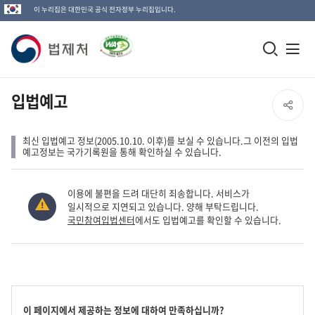
이 누리집은 대한민국 공식 전자정부 누리집입니다.
법
모
전
제
바
체
일
메
처
입법예고
SNS
검
뉴
로
공
색
열
최신 입법예고 정보(2005.10.10. 이후)를 보실 수 있습니다.그 이전의 입법
고
예고정보는 국가기록원을 통해 확인하실 수 있습니다.
창
기
유
열
이용에 불편을 드려 대단히 죄송합니다. 서비스가
열
기
일시적으로 지연되고 있습니다. 양해 부탁드립니다.
국민참여입법센터
에서도 입법예고를 확인할 수 있습니다.
기
콘
이 페이지에서 제공하는 정보에 대하여 만족하십니까?