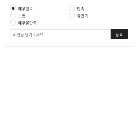
텐
만
매우만족
만족
츠
족
만
보통
불만족
도
족
매우불만족
평
도
가
의
조
견
사