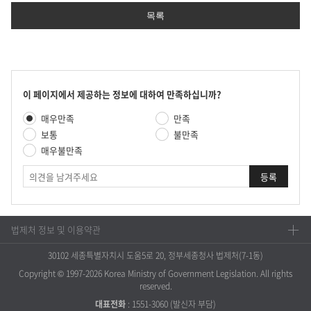
목록
콘
이 페이지에서 제공하는 정보에 대하여 만족하십니까?
텐
만
매우만족
만족
츠
족
만
보통
불만족
도
족
매우불만족
평
도
가
의
조
견
사
법제처 정보 및 이용약관
30102 세종특별자치시 도움5로 20, 정부세종청사 법제처(7-1동)
Copyright © 1997-2026 Korea Ministry of Government Legislation. All rights
reserved.
대표전화
:
1551-3060
(발신자 부담)