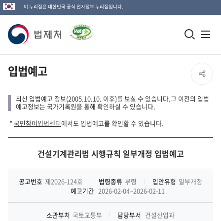
이 누리집은 대한민국 공식 전자정부 누리집입니다.
법
모
전
제
바
체
일
메
처
입법예고
SNS
검
뉴
로
공
색
열
최신 입법예고 정보(2005.10.10. 이후)를 보실 수 있습니다.그 이전의 입법
고
예고정보는 국가기록원을 통해 확인하실 수 있습니다.
창
기
유
*
국민참여입법센터
에서도 입법예고를 확인할 수 있습니다.
열
열
기
건설기계관리법 시행규칙 일부개정 입법예고
기
공고번호
제2026-124호
법령종류
부령
입안유형
일부개정
예고기간
2026-02-04~2026-02-11
소관부처
국토교통부
담당부서
건설산업과