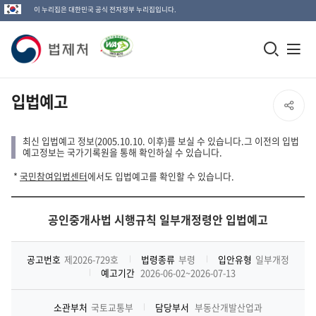
이 누리집은 대한민국 공식 전자정부 누리집입니다.
법
모
전
제
바
체
일
메
처
입법예고
SNS
검
뉴
로
공
색
열
최신 입법예고 정보(2005.10.10. 이후)를 보실 수 있습니다.그 이전의 입법
고
예고정보는 국가기록원을 통해 확인하실 수 있습니다.
창
기
유
*
국민참여입법센터
에서도 입법예고를 확인할 수 있습니다.
열
열
기
공인중개사법 시행규칙 일부개정령안 입법예고
기
공고번호
제2026-729호
법령종류
부령
입안유형
일부개정
예고기간
2026-06-02~2026-07-13
소관부처
국토교통부
담당부서
부동산개발산업과