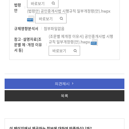
바로보기
법령
안
(법령안) 공인중개사법 시행규칙 일부개정령(안).hwpx
바로보기
규제영향분석서
첨부파일없음
(조문별 제개정 이유서) 공인중개사법 시행
참고·설명자료(조
규칙 일부개정령(안).hwpx
문별 제·개정 이유
서 등)
바로보기
의견제시
목록
콘
이 페이지에서 제공하는 정보에 대하여 만족하십니까?