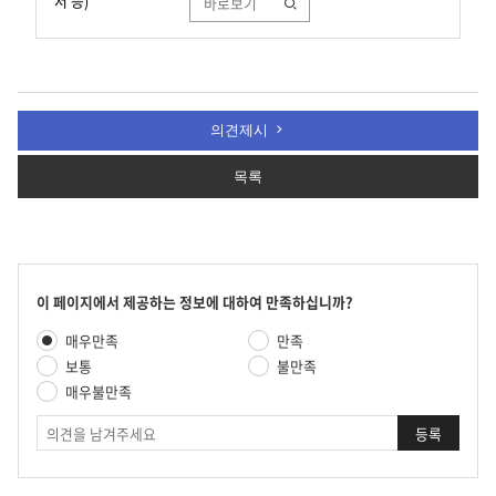
서 등)
바로보기
의견제시
목록
콘
이 페이지에서 제공하는 정보에 대하여 만족하십니까?
텐
만
매우만족
만족
츠
족
만
보통
불만족
도
족
매우불만족
평
도
가
의
조
견
사