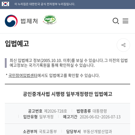
이 누리집은 대한민국 공식 전자정부 누리집입니다.
법
모
전
제
바
체
일
메
처
입법예고
SNS
검
뉴
로
공
색
열
최신 입법예고 정보(2005.10.10. 이후)를 보실 수 있습니다.그 이전의 입법
고
예고정보는 국가기록원을 통해 확인하실 수 있습니다.
창
기
유
*
국민참여입법센터
에서도 입법예고를 확인할 수 있습니다.
열
열
기
공인중개사법 시행령 일부개정령안 입법예고
기
공고번호
제2026-728호
법령종류
대통령령
입안유형
일부개정
예고기간
2026-06-02~2026-07-13
소관부처
국토교통부
담당부서
부동산개발산업과