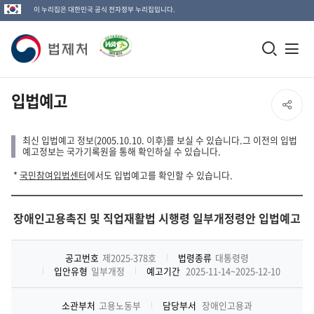
이 누리집은 대한민국 공식 전자정부 누리집입니다.
법
모
전
제
바
체
일
메
처
입법예고
SNS
검
뉴
로
공
색
열
최신 입법예고 정보(2005.10.10. 이후)를 보실 수 있습니다.그 이전의 입법
고
예고정보는 국가기록원을 통해 확인하실 수 있습니다.
창
기
유
*
국민참여입법센터
에서도 입법예고를 확인할 수 있습니다.
열
열
기
장애인고용촉진 및 직업재활법 시행령 일부개정령안 입법예고
기
공고번호
제2025-378호
법령종류
대통령령
입안유형
일부개정
예고기간
2025-11-14~2025-12-10
소관부처
고용노동부
담당부서
장애인고용과