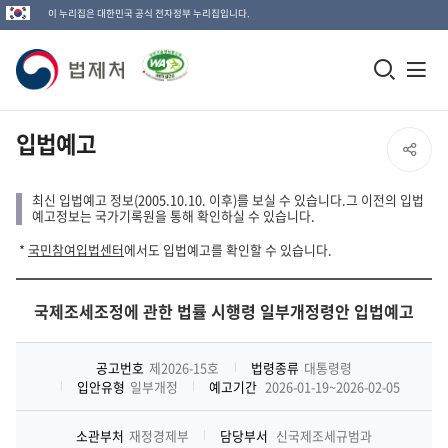
이 누리집은 대한민국 공식 전자정부 누리집입니다.
법
모
전
제
바
체
일
메
처
입법예고
SNS
검
뉴
로
공
색
열
최신 입법예고 정보(2005.10.10. 이후)를 보실 수 있습니다.그 이전의 입법
고
예고정보는 국가기록원을 통해 확인하실 수 있습니다.
창
기
유
*
국민참여입법센터
에서도 입법예고를 확인할 수 있습니다.
열
열
기
국제조세조정에 관한 법률 시행령 일부개정령안 입법예고
기
공고번호
제2026-15호
법령종류
대통령령
입안유형
일부개정
예고기간
2026-01-19~2026-02-05
소관부처
재정경제부
담당부서
신국제조세규범과