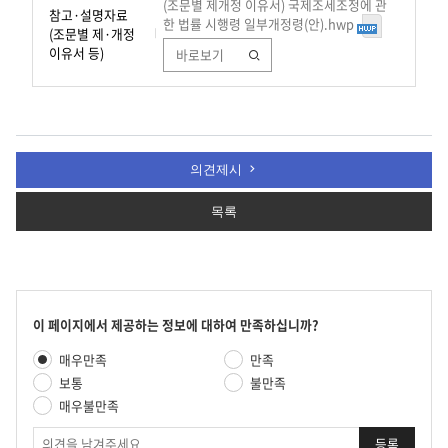
(조문별 제개정 이유서) 국제조세조정에 관
참고·설명자료
한 법률 시행령 일부개정령(안).hwp
(조문별 제·개정
이유서 등)
바로보기
의견제시
목록
콘
이 페이지에서 제공하는 정보에 대하여 만족하십니까?
텐
만
매우만족
만족
츠
족
만
보통
불만족
도
족
매우불만족
평
도
가
의
조