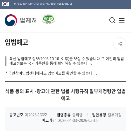
이 누리집은 대한민국 공식 전자정부 누리집입니다.
법
모
전
제
바
체
일
메
처
입법예고
SNS
검
뉴
로
공
색
열
최신 입법예고 정보(2005.10.10. 이후)를 보실 수 있습니다.그 이전의 입법
고
예고정보는 국가기록원을 통해 확인하실 수 있습니다.
창
기
유
*
국민참여입법센터
에서도 입법예고를 확인할 수 있습니다.
열
열
기
식품 등의 표시·광고에 관한 법률 시행규칙 일부개정령안 입법
기
예고
공고번호
제2026-166호
법령종류
총리령
입안유형
일부개정
예고기간
2026-04-03~2026-05-15