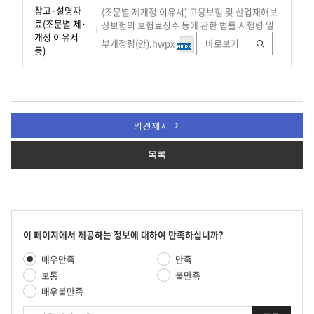
참고·설명자
(조문별 제개정 이유서) 고용보험 및 산업재해보
료(조문별 제·
상보험의 보험료징수 등에 관한 법률 시행령 일
개정 이유서
부개정령(안).hwpx
바로보기
등)
의견제시
목록
콘
이 페이지에서 제공하는 정보에 대하여 만족하십니까?
텐
만
매우만족
만족
츠
족
만
보통
불만족
도
족
매우불만족
평
도
가
의
조