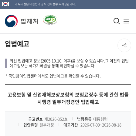
이 누리집은 대한민국 공식 전자정부 누리집입니다.
법
모
전
제
바
체
일
메
처
입법예고
SNS
검
뉴
로
공
색
열
최신 입법예고 정보(2005.10.10. 이후)를 보실 수 있습니다.그 이전의 입법
고
예고정보는 국가기록원을 통해 확인하실 수 있습니다.
창
기
유
*
국민참여입법센터
에서도 입법예고를 확인할 수 있습니다.
열
열
기
고용보험 및 산업재해보상보험의 보험료징수 등에 관한 법률
기
시행령 일부개정령안 입법예고
공고번호
제2026-352호
법령종류
대통령령
입안유형
일부개정
예고기간
2026-07-09~2026-08-18