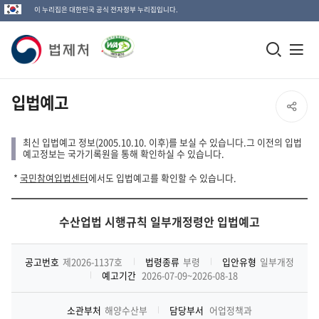
이 누리집은 대한민국 공식 전자정부 누리집입니다.
법
모
전
제
바
체
일
메
처
입법예고
SNS
검
뉴
로
공
색
열
최신 입법예고 정보(2005.10.10. 이후)를 보실 수 있습니다.그 이전의 입법
고
예고정보는 국가기록원을 통해 확인하실 수 있습니다.
창
기
유
*
국민참여입법센터
에서도 입법예고를 확인할 수 있습니다.
열
열
기
수산업법 시행규칙 일부개정령안 입법예고
기
공고번호
제2026-1137호
법령종류
부령
입안유형
일부개정
예고기간
2026-07-09~2026-08-18
소관부처
해양수산부
담당부서
어업정책과