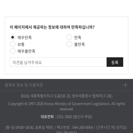
콘
이 페이지에서 제공하는 정보에 대하여 만족하십니까?
텐
만
매우만족
만족
츠
족
만
보통
불만족
도
족
매우불만족
평
도
가
의
조
견
사
법제처 정보 및 이용약관
30102 세종특별자치시 도움5로 20, 정부세종청사 법제처(7-1동)
Copyright © 1997-2026 Korea Ministry of Government Legislation. All rights
reserved.
대표전화
:
1551-3060
(발신자 부담)
(월~금 09:00~18:00, 공휴일 제외) / 팩스번호 : 044-200-6954 / (근무시간 외) 당직실 :
044-200-6533