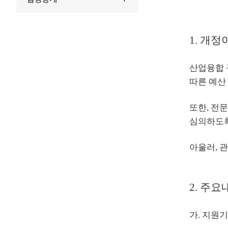
1. 개정
산업융합 
따른 예산
또한, 전
심의하도록
아울러, 
2. 주요
가. 지원기