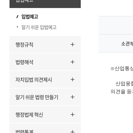
입법예고
알기 쉬운 입법예고
소관
행정규칙
법령해석
⊙산업통상
자치입법 의견제시
산업융합 
의견을 듣
알기 쉬운 법령 만들기
행정법제 혁신
법령통계