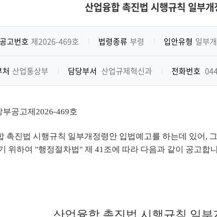
산업융합 촉진법 시행규칙 일부개
공고번호
제2026-469호
법령종류
부령
입안유형
일부개
부처
산업통상부
담당부서
산업규제혁신과
전화번호
044
부공고제2026-469호
촉진법 시행규칙 일부개정령안 입법예고를 하는데 있어, 그
기 위하여 "행정절차법" 제 41조에 따라 다음과 같이 공고합니
산업융합 촉진법 시행규칙 일부