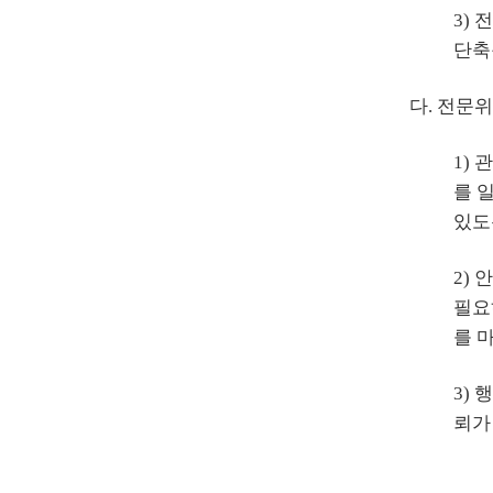
3)
단축
다. 전문
1)
를 
있도
2)
필요
를 
3)
뢰가