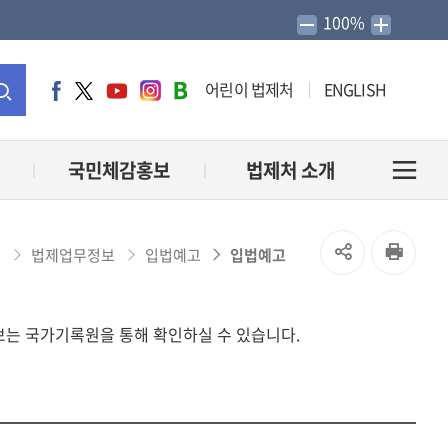
100%
어린이 법제처
ENGLISH
페
트
유
인
네
이
위
튜
스
이
통
스
터
브
타
버
북
그
블
합
국민체감홍보
법제처 소개
전
램
로
그
검
체
SNS
인
법제업무정보
입법예고
입법예고
홈
색
메
공
쇄
고정보는 국가기록원을 통해 확인하실 수 있습니다.
유
뉴
열
열
기