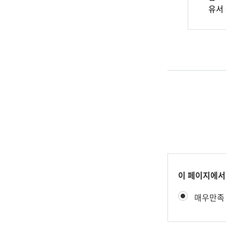
유서 
콘
이 페이지에서
텐
만
매우만족
츠
족
만
도
족