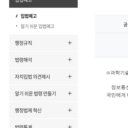
입법예고
공
알기 쉬운 입법예고
행정규칙
법령해석
⊙과학기술
자치입법 의견제시
정보통신망
알기 쉬운 법령 만들기
국민에게 
행정법제 혁신
법령통계