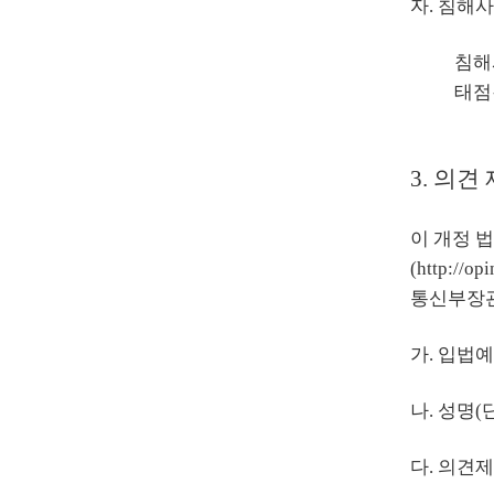
자. 침해사
침해
태점
3. 의견
이 개정 
(
http://op
통신부장관
가. 입법
나. 성명
다. 의견제