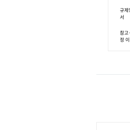
규제
서
참고
정 이