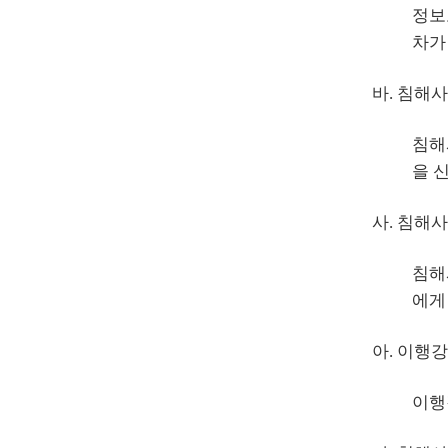
정보
차가
바. 침해
침해
을 
사. 침해사
침해
에게
아. 이행강
이행