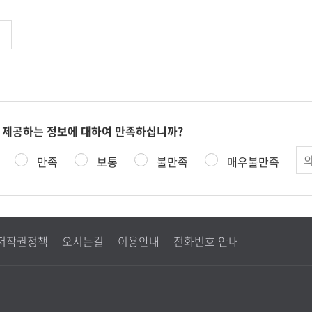
페
전
이
페
지
이
지
 제공하는 정보에 대하여 만족하십니까?
의
만족
보통
불만족
매우불만족
견
저작권정책
오시는길
이용안내
전화번호 안내