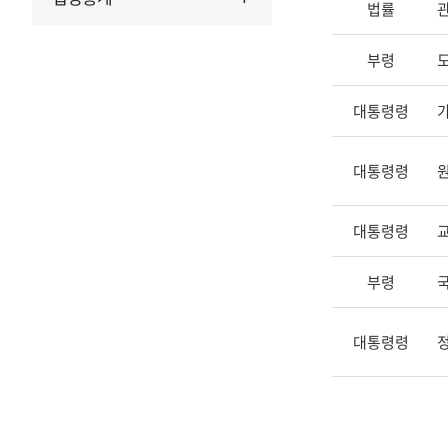
종
법률
류,
입
부령
법
예
대통령령
고
명,
대통령령
소
관
부
대통령령
처,
시
부령
작
일
대통령령
자,
종
료
일
자