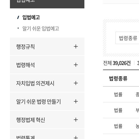
입법예고
게
시
알기 쉬운 입법예고
물
검
행정규칙
색
전체
39,026건
법령해석
법령종류
자치입법 의견제시
입
법률
법
알기 쉬운 법령 만들기
예
법률
고
행정법제 혁신
의
법률
법
령
법령통계