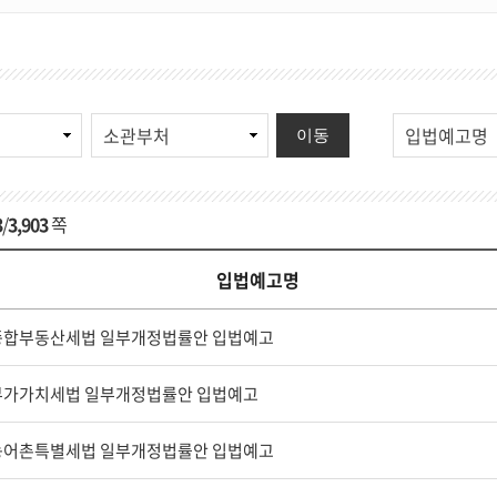
법
소
이동
령
관
종
부
류
처
3
/
3,903
쪽
입법예고명
종합부동산세법 일부개정법률안 입법예고
부가가치세법 일부개정법률안 입법예고
농어촌특별세법 일부개정법률안 입법예고