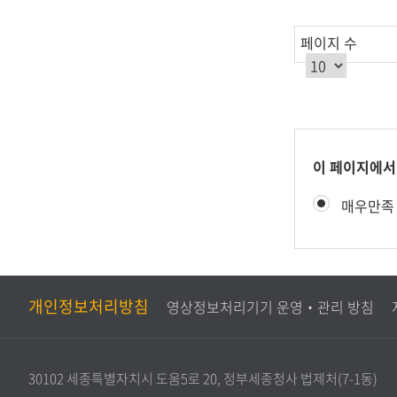
를
제
페이지 수
공
합
니
다.
콘
이 페이지에서
텐
만
매우만족
츠
족
만
도
족
평
도
가
조
개인정보처리방침
영상정보처리기기 운영‧관리 방침
사
30102 세종특별자치시 도움5로 20, 정부세종청사 법제처(7-1동)