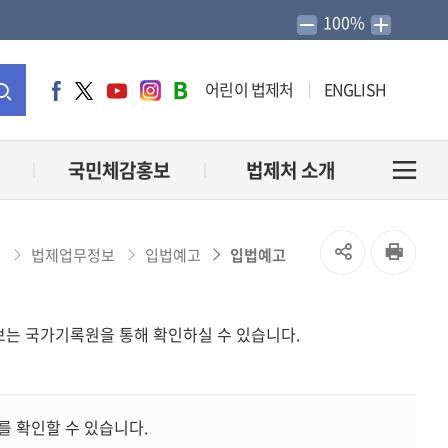
100%
어린이 법제처
ENGLISH
페
트
유
인
네
이
위
튜
스
이
통
스
터
브
타
버
북
그
블
합
국민체감홍보
법제처 소개
전
램
로
그
검
체
SNS
인
법제업무정보
입법예고
입법예고
홈
색
메
공
쇄
고정보는 국가기록원을 통해 확인하실 수 있습니다.
유
뉴
열
열
기
 확인할 수 있습니다.