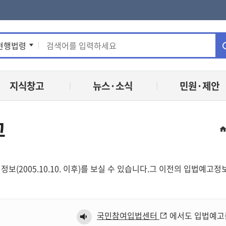
통
현행법령
합
지식창고
뉴스·소식
민원·제안
검
색
고
정보(2005.10.10. 이후)를 보실 수 있습니다.그 이전의 입법예
국민참여입법센터
에서도 입법예고를