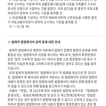
하여 고시하는 기준에 따라 실물모형시험(실제 시공될 건축물의 구조와 
유사한 모형으로 시험하는 것을 말한다. 이하 같다)을 한 결과가 국토교통
부장관이 정하여 고시하는 기준을 충족할 것

  2. 마감재료를 구성하는 각각의 재료에 대하여 난연성능을 시험한 결과
가 국토교통부장관이 정하여 고시하는 기준을 충족할 것

※ 법제처 법령해석의 효력 등에 대한 안내
법제처 법령해석은 행정부 내부에서 법령의 집행과 행정의 운영을 위해
통일성 있는 법령해석의 지침을 제시하는 제도로서, 법원의 확정판결과
같은 '법적 기속력'은 없습니다. 따라서 법령 소관 중앙행정기관 등이 구
체적인 사실관계 등을 고려해 다르게 집행하는 경우도 있다는 점을 알려
드립니다.
또한 법제처 법령해석은 '법령해석 당시'의 법령을 대상으로 한 것이므
로, 법령해석 후 해석대상 법령이 개정되는 등 법령해석과 관련된 법령의
내용이 변경된 경우 종전 법령에 대한 법령해석의 내용이 현행 법령과 맞
지 않을 수 있으므로 현행 법령을 참고하시기 바랍니다.
아울러「헌법」제 101조에 따라 사법권은 법원에 속하므로 「법제업무
운영규정」 제26조제8항제2호 및 같은 조 제11항제2호에서는 '정립된
판례'가 있는 경우 법제처가 법령해석을 할 수 없다고 규정하고 있습니다.
따라서 법제처 법령해석과 다른 내용의 법원의 확정판결이 있는 경우 법