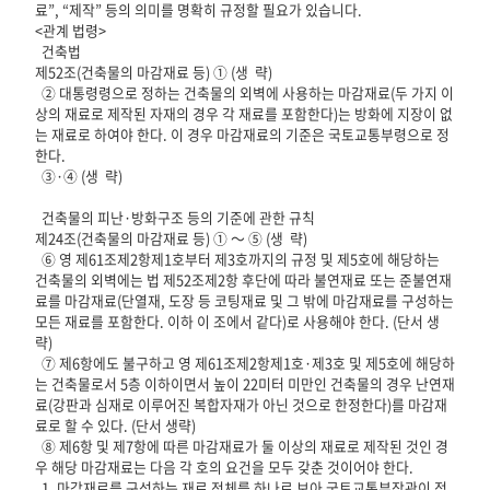
료”, “제작” 등의 의미를 명확히 규정할 필요가 있습니다.

<관계 법령>

  건축법

제52조(건축물의 마감재료 등) ① (생  략)

  ② 대통령령으로 정하는 건축물의 외벽에 사용하는 마감재료(두 가지 이
상의 재료로 제작된 자재의 경우 각 재료를 포함한다)는 방화에 지장이 없
는 재료로 하여야 한다. 이 경우 마감재료의 기준은 국토교통부령으로 정
한다. 

  ③·④ (생  략)

  건축물의 피난·방화구조 등의 기준에 관한 규칙

제24조(건축물의 마감재료 등) ① ～ ⑤ (생  략)

  ⑥ 영 제61조제2항제1호부터 제3호까지의 규정 및 제5호에 해당하는 
건축물의 외벽에는 법 제52조제2항 후단에 따라 불연재료 또는 준불연재
료를 마감재료(단열재, 도장 등 코팅재료 및 그 밖에 마감재료를 구성하는 
모든 재료를 포함한다. 이하 이 조에서 같다)로 사용해야 한다. (단서 생
략)

  ⑦ 제6항에도 불구하고 영 제61조제2항제1호·제3호 및 제5호에 해당하
는 건축물로서 5층 이하이면서 높이 22미터 미만인 건축물의 경우 난연재
료(강판과 심재로 이루어진 복합자재가 아닌 것으로 한정한다)를 마감재
료로 할 수 있다. (단서 생략)

  ⑧ 제6항 및 제7항에 따른 마감재료가 둘 이상의 재료로 제작된 것인 경
우 해당 마감재료는 다음 각 호의 요건을 모두 갖춘 것이어야 한다.

  1. 마감재료를 구성하는 재료 전체를 하나로 보아 국토교통부장관이 정