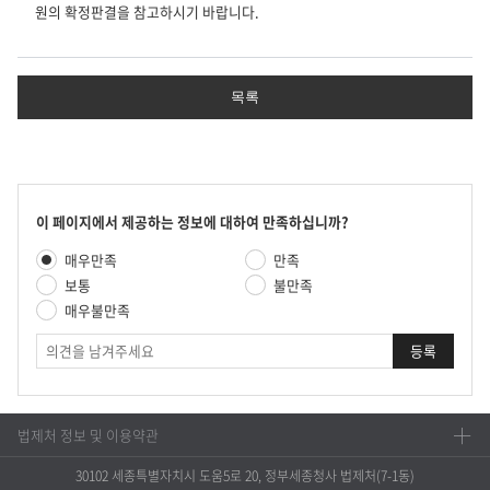
원의 확정판결을 참고하시기 바랍니다.
목록
콘
이 페이지에서 제공하는 정보에 대하여 만족하십니까?
텐
만
매우만족
만족
츠
족
만
보통
불만족
도
족
매우불만족
평
도
가
의
조
견
사
법제처 정보 및 이용약관
30102 세종특별자치시 도움5로 20, 정부세종청사 법제처(7-1동)