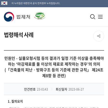
이 누리집은 대한민국 공식 전자정부 누리집입니다.
법
모
전
제
바
체
일
메
처
법령해석 사례
SNS
검
뉴
로
공
색
열
고
창
기
유
민원인 - 실물모형시험 등의 결과가 일정 기준 이상을 충족해야
열
하는 ‘마감재료를 둘 이상의 재료로 제작하는 경우’의 의미
열
(「건축물의 피난ㆍ방화구조 등의 기준에 관한 규칙」 제24조
기
제8항 등 관련)
기
안건번호
23-0143
회신일자
2023-06-27
1. 질의요지