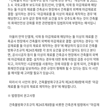
「건축물의 피난·방화구조 등의 기준에 관한 규칙」 개정이유 및 2021. 
3. 4. 국토교통부 보도자료 참조)인바, 단열재, 석재 등 마감재료에 해당
하는 둘 이상의 재료를 건축공사 현장에서 건축물의 외벽에 마감재료로 
결합·설치하는 경우도 ‘마감재료를 둘 이상의 재료로 제작하는 경우’에 
해당한다고 보아 같은 항에 따른 요건을 모두 갖추도록 하는 것이 건축물
의 화재안전성 강화를 위한 관련법령의 입법취지에 부합하는 해석입니
다. 

  아울러 만약 단열재, 석재 등 마감재료에 해당하는 둘 이상의 재료를 건
축공사 현장에서 건축물의 외벽에 마감재료로 결합·설치하는 경우는 ‘마
감재료를 둘 이상의 재료로 제작하는 경우’에 해당하지 않으므로 건축물
방화구조규칙 제24조제8항 각 호의 요건을 갖추지 않아도 된다고 본다
면, 공사시공자 등이 둘 이상의 재료를 건축공사 현장에서 건축물의 외벽
에 마감재료로 결합·설치하는 경우에 대한 화재 위험성 검증 수단이 약화
되고, 자의적인 시공방법을 사용하는 것에 대응할 수 없게 되어, 건축물의 
화재안전성을 담보하려는 관련 규정이 형해화 될 수 있다는 점도 이 사안
을 해석할 때 고려할 필요가 있습니다.

  따라서 이 사안의 경우, 건축물방화구조규칙 제24조제8항에 따른 ‘마감
재료를 둘 이상의 재료로 제작하는 경우’에 해당합니다.

※ 법령정비 권고사항

  건축물방화구조규칙 제24조제8항을 비롯한 건축관계 법령에서 “마감재