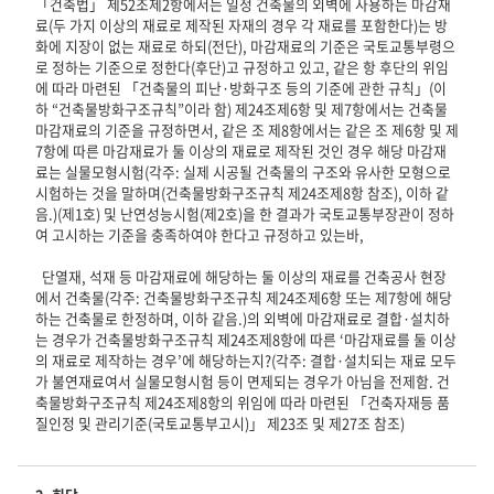
「건축법」 제52조제2항에서는 일정 건축물의 외벽에 사용하는 마감재
료(두 가지 이상의 재료로 제작된 자재의 경우 각 재료를 포함한다)는 방
화에 지장이 없는 재료로 하되(전단), 마감재료의 기준은 국토교통부령으
로 정하는 기준으로 정한다(후단)고 규정하고 있고, 같은 항 후단의 위임
에 따라 마련된 「건축물의 피난·방화구조 등의 기준에 관한 규칙」(이
하 “건축물방화구조규칙”이라 함) 제24조제6항 및 제7항에서는 건축물 
마감재료의 기준을 규정하면서, 같은 조 제8항에서는 같은 조 제6항 및 제
7항에 따른 마감재료가 둘 이상의 재료로 제작된 것인 경우 해당 마감재
료는 실물모형시험(각주: 실제 시공될 건축물의 구조와 유사한 모형으로 
시험하는 것을 말하며(건축물방화구조규칙 제24조제8항 참조), 이하 같
음.)(제1호) 및 난연성능시험(제2호)을 한 결과가 국토교통부장관이 정하
여 고시하는 기준을 충족하여야 한다고 규정하고 있는바, 

  단열재, 석재 등 마감재료에 해당하는 둘 이상의 재료를 건축공사 현장
에서 건축물(각주: 건축물방화구조규칙 제24조제6항 또는 제7항에 해당
하는 건축물로 한정하며, 이하 같음.)의 외벽에 마감재료로 결합·설치하
는 경우가 건축물방화구조규칙 제24조제8항에 따른 ‘마감재료를 둘 이상
의 재료로 제작하는 경우’에 해당하는지?(각주: 결합·설치되는 재료 모두
가 불연재료여서 실물모형시험 등이 면제되는 경우가 아님을 전제함. 건
축물방화구조규칙 제24조제8항의 위임에 따라 마련된 「건축자재등 품
질인정 및 관리기준(국토교통부고시)」 제23조 및 제27조 참조)