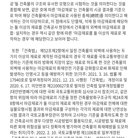
공’될 건축물의 구조와 유사한 모형으로 시험하는 것을 의미한다는 것을 
종합해 보면, 같은 호에 따른 ‘마감재료’는 건축물의 시공 결과를 기준으
로 하여 해당 건축물에서 마감재료로 사용된 총체(總體)를 의미한다고 해
석하는 것이 타당하므로, 이 점에서도 단열재, 석재 등 마감재료에 해당하
는 둘 이상의 재료를 건축공사 현장에서 건축물의 외벽에 마감재료로 결
합·설치하는 경우 역시 같은 항에 따른 ‘마감재료를 둘 이상의 재료로 제
작하는 경우’에 해당한다고 보아야 합니다.

  또한 「건축법」 제52조제2항에서 일정 건축물의 외벽에 사용하는 두 
가지 이상의 재료로 제작된 마감재료의 경우 각 재료를 국토교통부령으로 
정하는 기준에 따라 방화에 지장이 없는 재료로 하도록 한 것은 건축물의 
외벽에 사용하는 마감재료의 화재안전 기준을 강화함으로써 화재로 인해 
발생하는 인명사고 등을 예방하기 위한 것(각주: 2021. 3. 16. 법률 제
17940호로 일부개정되어 2021. 12. 23. 시행된 「건축법」 개정이유 및 
2020. 6. 17. 의안번호 제2100627호로 발의된 건축법 일부개정법률안
(대안반영폐기)에 대한 국회 국토교통위원회 심사보고서 참조)이고, 같은 
항의 위임에 따라 마감재료의 기준을 정한 건축물방화구조규칙 제24조제
8항에서 마감재료가 둘 이상의 재료로 제작된 경우 마감재료 전체에 대한 
실물모형시험 결과와 마감재료를 구성하는 각각의 재료에 대한 난연성능
시험 결과가 국토교통부장관이 정하여 고시하는 기준을 충족하도록 한 것
은 건축공사의 경우 다양한 시공방법이 활용되므로, 시공방법 및 재료에 
따른 화재 위험성을 보다 정확하게 평가하여 건축물의 화재예방을 도모하
려는 취지(각주: 2022. 2. 10. 국토교통부령 제1106호로 일부개정된 